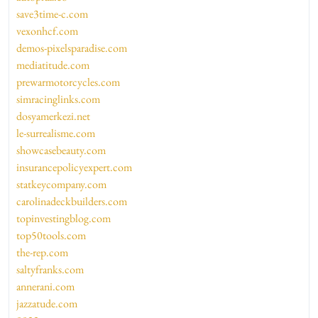
save3time-c.com
vexonhcf.com
demos-pixelsparadise.com
mediatitude.com
prewarmotorcycles.com
simracinglinks.com
dosyamerkezi.net
le-surrealisme.com
showcasebeauty.com
insurancepolicyexpert.com
statkeycompany.com
carolinadeckbuilders.com
topinvestingblog.com
top50tools.com
the-rep.com
saltyfranks.com
annerani.com
jazzatude.com