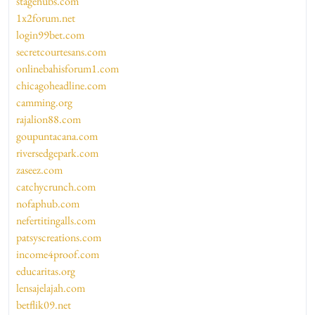
stagehubs.com
1x2forum.net
login99bet.com
secretcourtesans.com
onlinebahisforum1.com
chicagoheadline.com
camming.org
rajalion88.com
goupuntacana.com
riversedgepark.com
zaseez.com
catchycrunch.com
nofaphub.com
nefertitingalls.com
patsyscreations.com
income4proof.com
educaritas.org
lensajelajah.com
betflik09.net