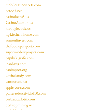
mobilecasino8760.com
betqq3.net
casinoloans5.us
CasinoAuction.us
kipooglecouk.us
mykitchennhome.com
aumoulinvert.com
thefoodiepassport.com
superwindowproject.com
papibakigrafo.com
icanhazjs.com
canimpact.org
goviralstudy.com
cartourism.net
apple-cores.com
pulserasdeactividad10.com
barbaracarlotti.com
desktopmining.net