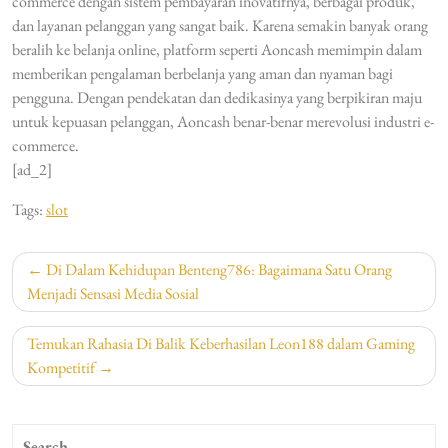
commerce dengan sistem pembayaran inovatifnya, berbagai produk,
dan layanan pelanggan yang sangat baik. Karena semakin banyak orang
beralih ke belanja online, platform seperti Aoncash memimpin dalam
memberikan pengalaman berbelanja yang aman dan nyaman bagi
pengguna. Dengan pendekatan dan dedikasinya yang berpikiran maju
untuk kepuasan pelanggan, Aoncash benar-benar merevolusi industri e-
commerce.
[ad_2]
Tags:
slot
Post
Di Dalam Kehidupan Benteng786: Bagaimana Satu Orang
navigation
Menjadi Sensasi Media Sosial
Temukan Rahasia Di Balik Keberhasilan Leon188 dalam Gaming
Kompetitif
Search