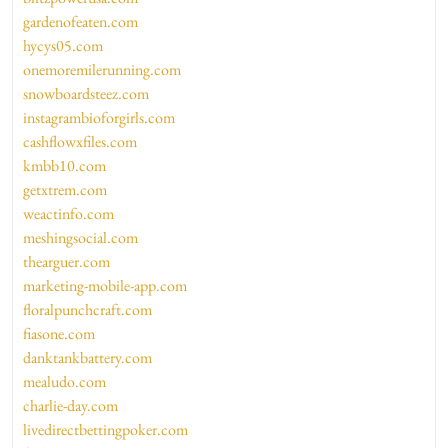
gardenofeaten.com
hycys05.com
onemoremilerunning.com
snowboardsteez.com
instagrambioforgirls.com
cashflowxfiles.com
kmbb10.com
getxtrem.com
weactinfo.com
meshingsocial.com
thearguer.com
marketing-mobile-app.com
floralpunchcraft.com
fiasone.com
danktankbattery.com
mealudo.com
charlie-day.com
livedirectbettingpoker.com