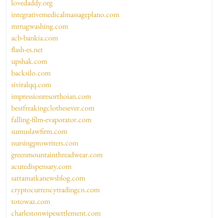
lovedaddy.org
integrativemedicalmassageplano.com
mrrugwashing.com
acb-bankia.com
flash-es.net
upshak.com
backsilo.com
siviralqq.com
impressionresorthoian.com
bestfreakingclothesever.com
falling-film-evaporator.com
sumuslawfirm.com
nursingprowriters.com
greenmountainthreadwear.com
acutedispensary.com
sattamatkanewsblog.com
cryptocurrencytradingcn.com
totowaz.com
charlestonwipesettlement.com