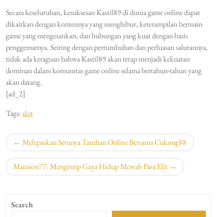
Secara keseluruhan, kesuksesan Kastil89 di dunia game online dapat
dikaitkan dengan kontennya yang menghibur, keterampilan bermain
game yang mengesankan, dan hubungan yang kuat dengan basis
penggemarnya. Seiring dengan pertumbuhan dan perluasan salurannya,
tidak ada keraguan bahwa Kastil89 akan tetap menjadi kekuatan
dominan dalam komunitas game online selama bertahun-tahun yang
akan datang.
[ad_2]
Tags:
slot
Post
Melepaskan Serunya Taruhan Online Bersama Cukong88
navigation
Mansion77: Mengintip Gaya Hidup Mewah Para Elit
Search