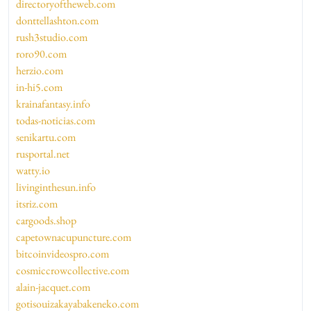
directoryoftheweb.com
donttellashton.com
rush3studio.com
roro90.com
herzio.com
in-hi5.com
krainafantasy.info
todas-noticias.com
senikartu.com
rusportal.net
watty.io
livinginthesun.info
itsriz.com
cargoods.shop
capetownacupuncture.com
bitcoinvideospro.com
cosmiccrowcollective.com
alain-jacquet.com
gotisouizakayabakeneko.com