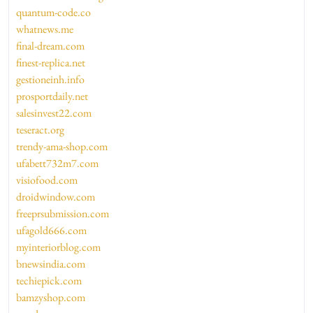
quantum-code.co
whatnews.me
final-dream.com
finest-replica.net
gestioneinh.info
prosportdaily.net
salesinvest22.com
teseract.org
trendy-ama-shop.com
ufabett732m7.com
visiofood.com
droidwindow.com
freeprsubmission.com
ufagold666.com
myinteriorblog.com
bnewsindia.com
techiepick.com
bamzyshop.com