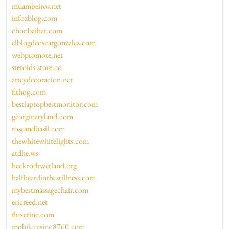
muambeiros.net
infozblog.com
chonbaihat.com
elblogdeoscargonzalez.com
webpromote.net
steroids-store.co
arteydecoracion.net
fithog.com
bestlaptopbestmonitor.com
georginaryland.com
roseandbasil.com
thewhitewhitelights.com
atdhe.ws
heckrodtwetland.org
halfheardinthestillness.com
mybestmassagechair.com
ericreed.net
fluxetine.com
mobilecasino8760.com