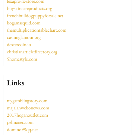
lexapro-rx-store.com
buyskincareproducts.org
frenchbulldogpuppyforsale.net
kogamasquid.com
themultiplicationtablechart.com
casinoglamour.org
dextercoin.io
christianarticledirectory.org
5homestyle.com
Links
mygamblingstory.com
majalahwekonews.com
2017hoganoutlet.com
pelmanec.com
domino99qq.net