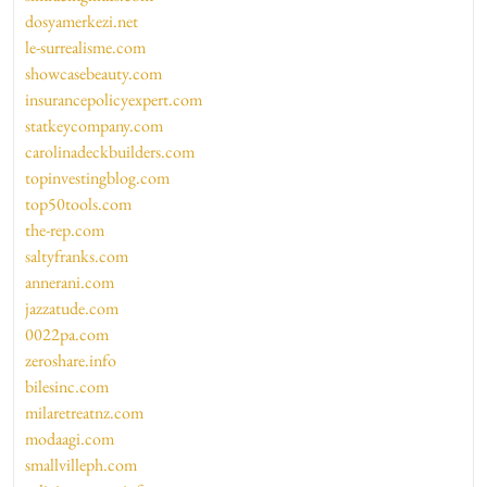
dosyamerkezi.net
le-surrealisme.com
showcasebeauty.com
insurancepolicyexpert.com
statkeycompany.com
carolinadeckbuilders.com
topinvestingblog.com
top50tools.com
the-rep.com
saltyfranks.com
annerani.com
jazzatude.com
0022pa.com
zeroshare.info
bilesinc.com
milaretreatnz.com
modaagi.com
smallvilleph.com