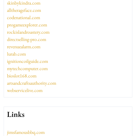
skinbykindra.com
alltherageface.com
codenational.com
progameexplorer.com
rockislandroastery.com
directselling-pro.com
revenuealarm.com
lurab.com
ignitioncoilguide.com
mytechcomputer.com
bioslot168.com
artsandcraftsauthority.com
webservicelive.com
Links
jimsfamousbbq.com