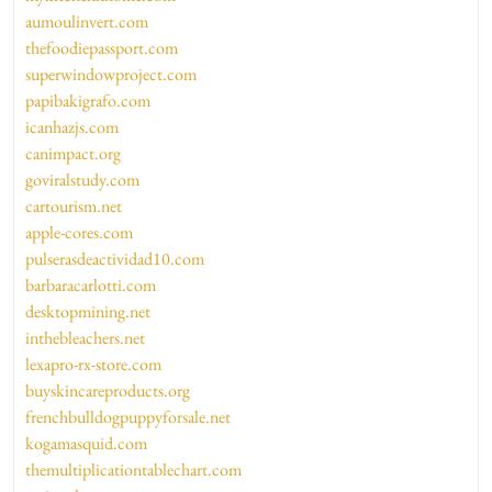
aumoulinvert.com
thefoodiepassport.com
superwindowproject.com
papibakigrafo.com
icanhazjs.com
canimpact.org
goviralstudy.com
cartourism.net
apple-cores.com
pulserasdeactividad10.com
barbaracarlotti.com
desktopmining.net
inthebleachers.net
lexapro-rx-store.com
buyskincareproducts.org
frenchbulldogpuppyforsale.net
kogamasquid.com
themultiplicationtablechart.com