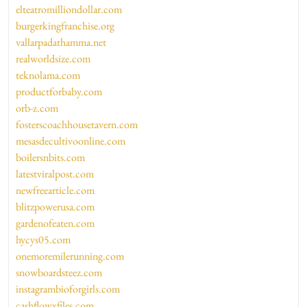
elteatromilliondollar.com
burgerkingfranchise.org
vallarpadathamma.net
realworldsize.com
teknolama.com
productforbaby.com
orb-z.com
fosterscoachhousetavern.com
mesasdecultivoonline.com
boilersnbits.com
latestviralpost.com
newfreearticle.com
blitzpowerusa.com
gardenofeaten.com
hycys05.com
onemoremilerunning.com
snowboardsteez.com
instagrambioforgirls.com
cashflowxfiles.com