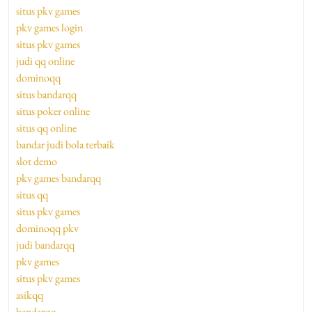
situs pkv games
pkv games login
situs pkv games
judi qq online
dominoqq
situs bandarqq
situs poker online
situs qq online
bandar judi bola terbaik
slot demo
pkv games bandarqq
situs qq
situs pkv games
dominoqq pkv
judi bandarqq
pkv games
situs pkv games
asikqq
bandarqq