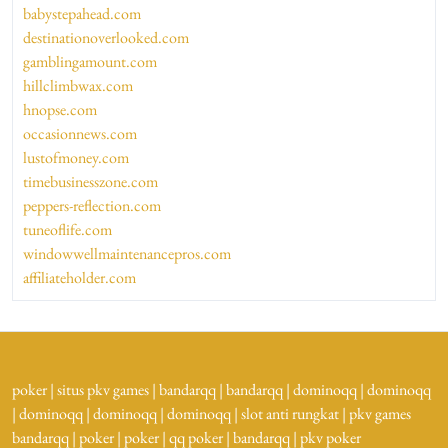
babystepahead.com
destinationoverlooked.com
gamblingamount.com
hillclimbwax.com
hnopse.com
occasionnews.com
lustofmoney.com
timebusinesszone.com
peppers-reflection.com
tuneoflife.com
windowwellmaintenancepros.com
affiliateholder.com
poker
|
situs pkv games
|
bandarqq
|
bandarqq
|
dominoqq
|
dominoqq
|
dominoqq
|
dominoqq
|
dominoqq
|
slot anti rungkat
|
pkv games
bandarqq
|
poker
|
poker
|
qq poker
|
bandarqq
|
pkv poker