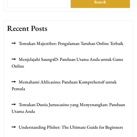
Search
Recent Posts
Temukan Majestibet: Pengalaman Taruhan Online Terbaik
Menjelajahi Saung4D: Panduan Utama Anda untuk Game
Online
Memahami Ahlicasino: Panduan Komprehensif untuk
Pemula
Temukan Dunia Juruscasino yang Menyenangkan: Panduan
Utama Anda
Understanding Plisbet: The Ultimate Guide for Beginners