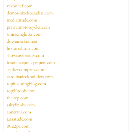
vexonhcf.com
demos-pixelsparadise.com
mediatitude.com
prewarmotorcycles.com
simracinglinks.com
dosyamerkezi.net
le-surrealisme.com
showcasebeauty.com
insurancepolicyexpert.com
statkeycompany.com
carolinadeckbuilders.com
topinvestingblog.com
top50tools.com
the-rep.com
saltyfranks.com
annerani.com
jazzatude.com
0022pa.com