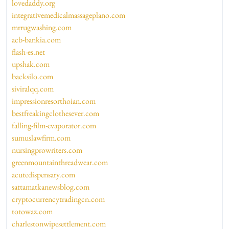
lovedaddy.org
integrativemedicalmassageplano.com
mrrugwashing.com
acb-bankia.com
flash-es.net
upshak.com
backsilo.com
siviralqq.com
impressionresorthoian.com
bestfreakingclothesever.com
falling-film-evaporator.com
sumuslawfirm.com
nursingprowriters.com
greenmountainthreadwear.com
acutedispensary.com
sattamatkanewsblog.com
cryptocurrencytradingcn.com
totowaz.com
charlestonwipesettlement.com