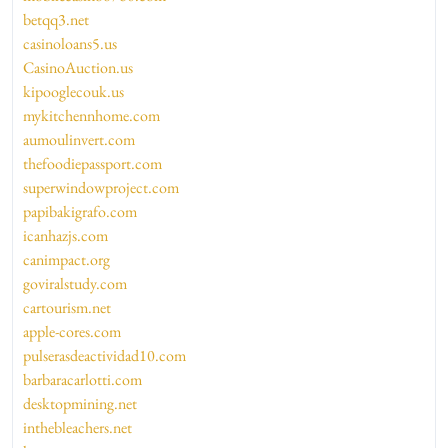
betqq3.net
casinoloans5.us
CasinoAuction.us
kipooglecouk.us
mykitchennhome.com
aumoulinvert.com
thefoodiepassport.com
superwindowproject.com
papibakigrafo.com
icanhazjs.com
canimpact.org
goviralstudy.com
cartourism.net
apple-cores.com
pulserasdeactividad10.com
barbaracarlotti.com
desktopmining.net
inthebleachers.net