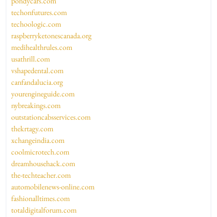
pondycars.com
techonfutures.com
techoologic.com
raspberryketonescanada.org
medihealthrules.com
usathrill.com
vshapedental.com
canfandalucia.org
yourengineguide.com
nybreakings.com
outstationcabsservices.com
thekrtagy.com
xchangeindia.com
coolmicrotech.com
dreamhousehack.com
the-techteacher.com
automobilenews-online.com
fashionalltimes.com
totaldigitalforum.com