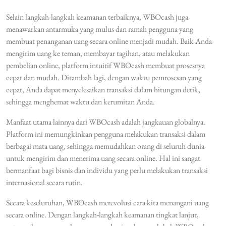
Selain langkah-langkah keamanan terbaiknya, WBOcash juga
menawarkan antarmuka yang mulus dan ramah pengguna yang
membuat penanganan uang secara online menjadi mudah. Baik Anda
mengirim uang ke teman, membayar tagihan, atau melakukan
pembelian online, platform intuitif WBOcash membuat prosesnya
cepat dan mudah. Ditambah lagi, dengan waktu pemrosesan yang
cepat, Anda dapat menyelesaikan transaksi dalam hitungan detik,
sehingga menghemat waktu dan kerumitan Anda.
Manfaat utama lainnya dari WBOcash adalah jangkauan globalnya.
Platform ini memungkinkan pengguna melakukan transaksi dalam
berbagai mata uang, sehingga memudahkan orang di seluruh dunia
untuk mengirim dan menerima uang secara online. Hal ini sangat
bermanfaat bagi bisnis dan individu yang perlu melakukan transaksi
internasional secara rutin.
Secara keseluruhan, WBOcash merevolusi cara kita menangani uang
secara online. Dengan langkah-langkah keamanan tingkat lanjut,