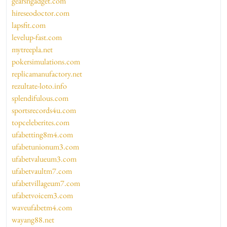
gearsngadget.com
hireseodoctor.com
lapsfit.com
levelup-fast.com
mytreepla.net
pokersimulations.com
replicamanufactory.net
rezultate-loto.info
splendifulous.com
sportsrecords4u.com
topceleberites.com
ufabetting8m4.com
ufabetunionum3.com
ufabetvalueum3.com
ufabetvaultm7.com
ufabetvillageum7.com
ufabetvoicem3.com
waveufabetm4.com
wayang88.net