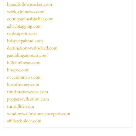
brandfollowmarket.com
weeklyjobnews.com
countyanimalshelter.com
adwebtagging.com
ranksuperior.net
babystepahead.com
destinationoverlooked.com
gamblingamount.com
hillclimbwax.com
hnopse.com
occasionnews.com
lustofmoney.com
timebusinesszone.com
peppers-reflection.com
tuneoflife.com
windowwellmaintenancepros.com
affiliateholder.com