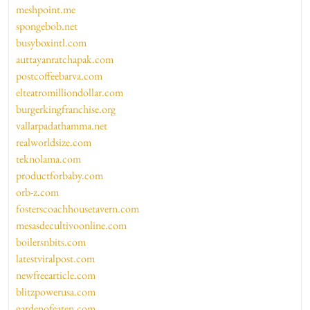
meshpoint.me
spongebob.net
busyboxintl.com
auttayanratchapak.com
postcoffeebarva.com
elteatromilliondollar.com
burgerkingfranchise.org
vallarpadathamma.net
realworldsize.com
teknolama.com
productforbaby.com
orb-z.com
fosterscoachhousetavern.com
mesasdecultivoonline.com
boilersnbits.com
latestviralpost.com
newfreearticle.com
blitzpowerusa.com
gardenofeaten.com