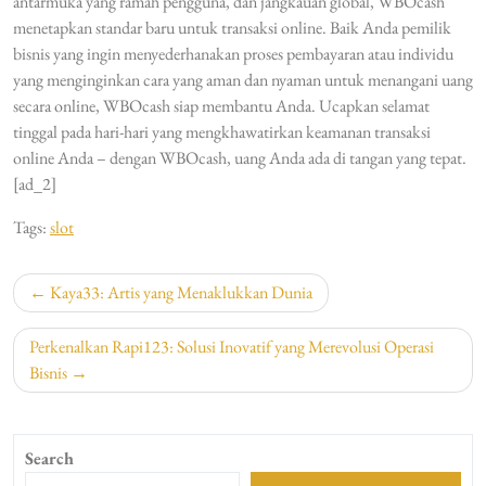
antarmuka yang ramah pengguna, dan jangkauan global, WBOcash
menetapkan standar baru untuk transaksi online. Baik Anda pemilik
bisnis yang ingin menyederhanakan proses pembayaran atau individu
yang menginginkan cara yang aman dan nyaman untuk menangani uang
secara online, WBOcash siap membantu Anda. Ucapkan selamat
tinggal pada hari-hari yang mengkhawatirkan keamanan transaksi
online Anda – dengan WBOcash, uang Anda ada di tangan yang tepat.
[ad_2]
Tags:
slot
Post
Kaya33: Artis yang Menaklukkan Dunia
navigation
Perkenalkan Rapi123: Solusi Inovatif yang Merevolusi Operasi
Bisnis
Search