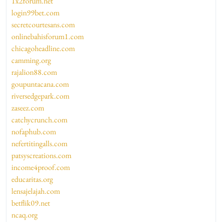
1x2forum.net
login99bet.com
secretcourtesans.com
onlinebahisforum1.com
chicagoheadline.com
camming.org
rajalion88.com
goupuntacana.com
riversedgepark.com
zaseez.com
catchycrunch.com
nofaphub.com
nefertitingalls.com
patsyscreations.com
income4proof.com
educaritas.org
lensajelajah.com
betflik09.net
ncaq.org