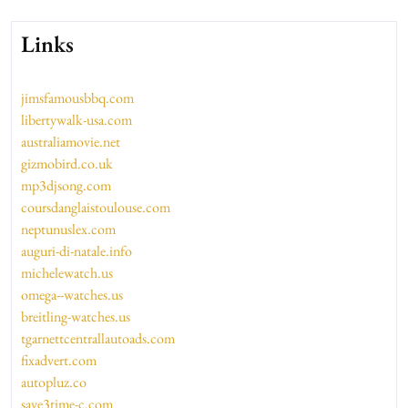
Links
jimsfamousbbq.com
libertywalk-usa.com
australiamovie.net
gizmobird.co.uk
mp3djsong.com
coursdanglaistoulouse.com
neptunuslex.com
auguri-di-natale.info
michelewatch.us
omega--watches.us
breitling-watches.us
tgarnettcentrallautoads.com
fixadvert.com
autopluz.co
save3time-c.com