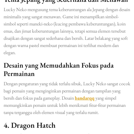
Lucky Neko mengusung tema keberuntungan ala Jepang dengan desain
minimalis yang sangat menawan. Game ini menampilkan simbol-
simbol seperti maneki-neko (kucing pembawa keberuntungan), koin
emas, dan jimat keberuntungan lainnya, tetapi semua elemen tersebut
disajikan dengan sangat sederhana dan bersih. Latar belakang yang soft
dengan warna pastel membuat permainan ini terlihat modern dan
elegan.
Desain yang Memudahkan Fokus pada
Permainan
Dengan pengaturan yang tidak terlalu sibuk, Lucky Neko sangat cocok
bagi pemain yang menginginkan permainan dengan tampilan yang
bersih dan fokus pada gameplay. Desain
bandarqq
yang simpel
memungkinkan pemain untuk lebih menikmati fitur-fitur permainan
tanpa terganggu oleh elemen visual yang terlalu rumit.
4. Dragon Hatch