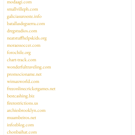
modaagi.com
smallvilleph.com
galiciasuroeste.info
batallasdeguerra.com
dregstudios.com
neatstuffhelpskids.org
moraessoccer.com
forochile.org
chart-track.com
wonderfultraveling.com
promocioname.net
wimaxworld.com
freeonlinecricketgames.net
bestcashing.biz
firerestrictions.us
archiesbrooklyn.com
muambeiros.net
infozblog.com
chonbaihat.com