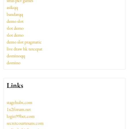
situs pkv games
asikqq
bandarqq
demo slot
slot demo
slot demo
demo slot pragmatic
live draw hk tercepat
dominoqq
domino
Links
stagehubs.com
1x2forum.net
login99bet.com
secretcourtesans.com