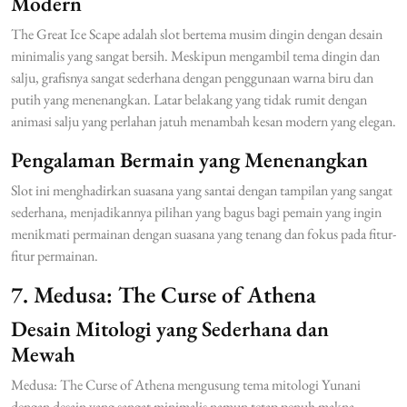
Modern
The Great Ice Scape adalah slot bertema musim dingin dengan desain
minimalis yang sangat bersih. Meskipun mengambil tema dingin dan
salju, grafisnya sangat sederhana dengan penggunaan warna biru dan
putih yang menenangkan. Latar belakang yang tidak rumit dengan
animasi salju yang perlahan jatuh menambah kesan modern yang elegan.
Pengalaman Bermain yang Menenangkan
Slot ini menghadirkan suasana yang santai dengan tampilan yang sangat
sederhana, menjadikannya pilihan yang bagus bagi pemain yang ingin
menikmati permainan dengan suasana yang tenang dan fokus pada fitur-
fitur permainan.
7. Medusa: The Curse of Athena
Desain Mitologi yang Sederhana dan
Mewah
Medusa: The Curse of Athena mengusung tema mitologi Yunani
dengan desain yang sangat minimalis namun tetap penuh makna.