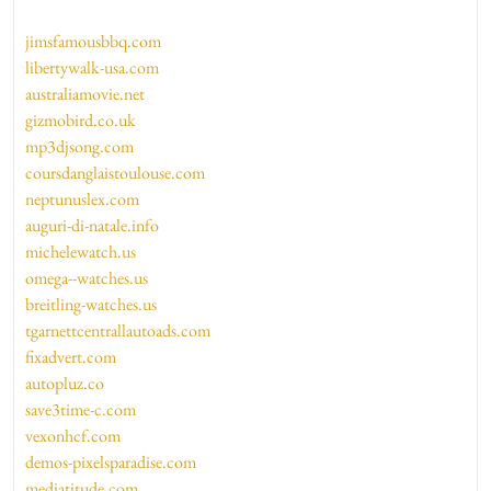
jimsfamousbbq.com
libertywalk-usa.com
australiamovie.net
gizmobird.co.uk
mp3djsong.com
coursdanglaistoulouse.com
neptunuslex.com
auguri-di-natale.info
michelewatch.us
omega--watches.us
breitling-watches.us
tgarnettcentrallautoads.com
fixadvert.com
autopluz.co
save3time-c.com
vexonhcf.com
demos-pixelsparadise.com
mediatitude.com