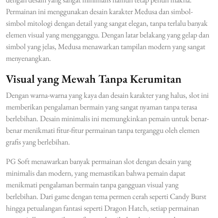
Permainan ini menggunakan desain karakter Medusa dan simbol-
simbol mitologi dengan detail yang sangat elegan, tanpa terlalu banyak
elemen visual yang mengganggu. Dengan latar belakang yang gelap dan
simbol yang jelas, Medusa menawarkan tampilan modern yang sangat
menyenangkan.
Visual yang Mewah Tanpa Kerumitan
Dengan warna-warna yang kaya dan desain karakter yang halus, slot ini
memberikan pengalaman bermain yang sangat nyaman tanpa terasa
berlebihan. Desain minimalis ini memungkinkan pemain untuk benar-
benar menikmati fitur-fitur permainan tanpa terganggu oleh elemen
grafis yang berlebihan.
PG Soft menawarkan banyak permainan slot dengan desain yang
minimalis dan modern, yang memastikan bahwa pemain dapat
menikmati pengalaman bermain tanpa gangguan visual yang
berlebihan. Dari game dengan tema permen cerah seperti Candy Burst
hingga petualangan fantasi seperti Dragon Hatch, setiap permainan