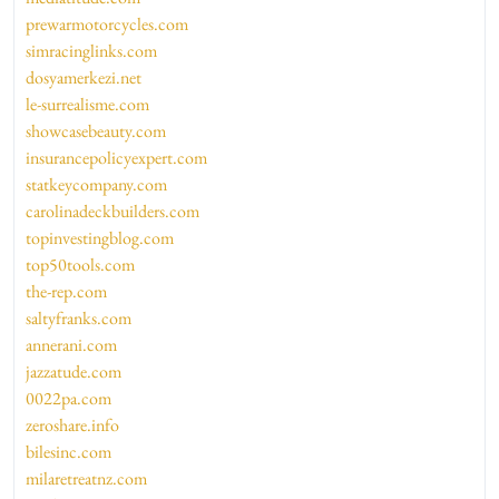
prewarmotorcycles.com
simracinglinks.com
dosyamerkezi.net
le-surrealisme.com
showcasebeauty.com
insurancepolicyexpert.com
statkeycompany.com
carolinadeckbuilders.com
topinvestingblog.com
top50tools.com
the-rep.com
saltyfranks.com
annerani.com
jazzatude.com
0022pa.com
zeroshare.info
bilesinc.com
milaretreatnz.com