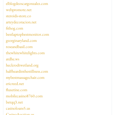
elblogdeoscargonzalez.com
webpromote.net
steroids-store.co
arteydecoracion.net
fithog.com
bestlaptopbestmonitor.com
georginaryland.com
roseandbasil.com
thewhitewhitelights.com
atdhe.ws
heckrodtwetland.org
halfheardinthestillness.com
mybestmassagechair.com
ericreed.net
fluxetine.com
mobilecasino8760.com
betqq3.net
casinoloans5.us
CasinoAuction.us