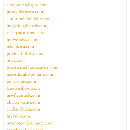
auttayanratchapak.com
postcoffeebarva.com
elteatromilliondollar.com
burgerkingfranchise.org
vallarpadathamma.net
realworldsize.com
teknolama.com
productforbaby.com
orb-z.com
fosterscoachhousetavern.com
mesasdecultivoonline.com
boilersnbits.com
latestviralpost.com
newfreearticle.com
blitzpowerusa.com
gardenofeaten.com
hycys05.com
onemoremilerunning.com
snowboardsteez.com