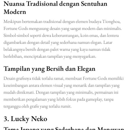
Nuansa Tradisional dengan Sentuhan
Modern
Meskipun bertemakan tradisional dengan elemen budaya Tionghoa,
Fortune Gods mengusung desain yang sangat modern dan minimalis.
Simbol-simbol seperti dewa keberuntungan, koin emas, dan lentera
digambarkan dengan detail yang sederhana namun elegan. Latar
belakangnya bersih dengan palet warna yang kaya namun tidak
berlebihan, menciptakan tampilan yang menyegarkan.
Tampilan yang Bersih dan Elegan
Desain grafisnya tidak terlalu ramai, membuat Fortune Gods memiliki
keseimbangan antara elemen visual yang menarik dan tampilan yang
mudah dinikmati. Dengan tampilan yang minimalis, permainan ini
memberikan pengalaman yang lebih fokus pada gameplay, tanpa
terganggu oleh grafis yang terlalu rumit.
3. Lucky Neko
Tema Jepang yang Sederhana dan Menawan