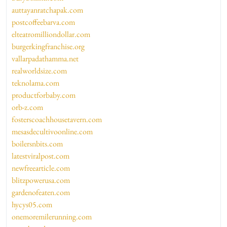
auttayanratchapak.com
postcoffeebarva.com
elteatromilliondollar.com
burgerkingfranchise.org
vallarpadathamma.net
realworldsize.com
teknolama.com
productforbaby.com
orb-z.com
fosterscoachhousetavern.com
mesasdecultivoonline.com
boilersnbits.com
latestviralpost.com
newfreearticle.com
blitzpowerusa.com
gardenofeaten.com
hycys05.com
onemoremilerunning.com