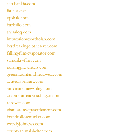
acb-bankia.com
flash-es.net
upshak.com
backsilo.com
siviralqq.com
impressionresorthoian.com
bestfreakingclothesever.com
falling-film-evaporator.com
sumuslawfirm.com
nursingprowriters.com
greenmountainthreadwear.com
acutedispensary.com
sattamatkanewsblog.com
cryptocurrencytradingcn.com
totowaz.com
charlestonwipesettlement.com
brandfollowmarket.com
weeklyjobnews.com
countyanimalshelter.com