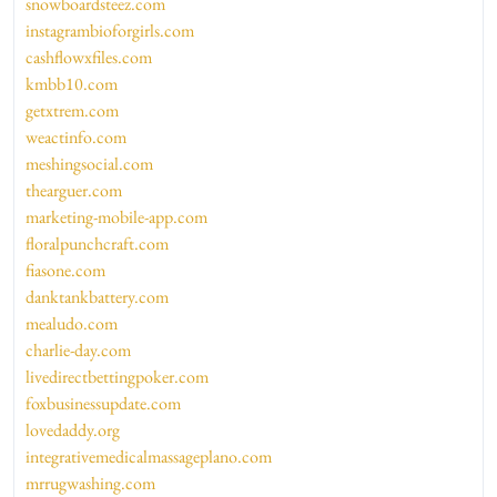
snowboardsteez.com
instagrambioforgirls.com
cashflowxfiles.com
kmbb10.com
getxtrem.com
weactinfo.com
meshingsocial.com
thearguer.com
marketing-mobile-app.com
floralpunchcraft.com
fiasone.com
danktankbattery.com
mealudo.com
charlie-day.com
livedirectbettingpoker.com
foxbusinessupdate.com
lovedaddy.org
integrativemedicalmassageplano.com
mrrugwashing.com