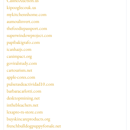
CasinoAuction.us
kipooglecouk.us
mykitchennhome.com
aumoulinvert.com
thefoodiepassport.com
superwindowproject.com
papibakigrafo.com
icanhazjs.com
canimpact.org
goviralstudy.com
cartourism.net
apple-cores.com
pulserasdeactividad10.com
barbaracarlotti.com
desktopmining.net
inthebleachers.net
lexapro-rx-store.com
buyskincareproducts.org
frenchbulldogpuppyforsale.net