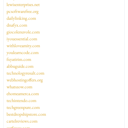
lewisenterprises.net
pcsoftwarefree.org
dailylinking.com
dnafyx.com
giocolenuvole.com
iyouessential.com
withloveamity.com
youlearncode.com
fxyatirim.com
abbuguide.com
technologyresult.com
webhostingoffers.org
whatszow.com
ehomeamerca.com
techintendo.com
techgreenpure.com
bestdropshipstore.com
cartelreviews.com
surfsway.com