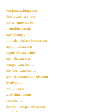
jimsfamousbbq.com
libertywalk-usa.com
australiamovie.net
gizmobird.co.uk
mp3djsong.com
coursdanglaistoulouse.com
neptunuslex.com
auguri-di-natale.info
michelewatch.us
omega--watches.us
breitling-watches.us
tgarnettcentrallautoads.com
fixadvert.com
autopluz.co
save3time-c.com
vexonhcf.com
demos-pixelsparadise.com