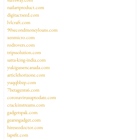
nailartproduct.com
digitactseed.com
lvlcraft.com
90secondmoneyloans.com
xenmicro.com
rodrovers.com
tripssolution.com
satta-king-india.com
yukigassencanada.com
articlehorizone.com
yuqqbbzp.com
7betagents6.com
coronavirusuptodate.com
crackinstreams.com
gadgetspak.com
gearsngadget.com
hireseodoctor.com
lapsfit.com