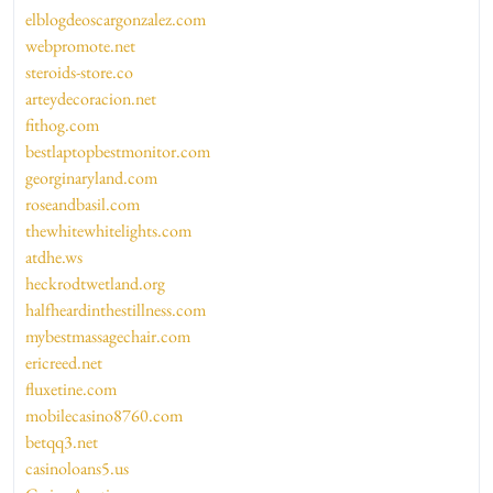
elblogdeoscargonzalez.com
webpromote.net
steroids-store.co
arteydecoracion.net
fithog.com
bestlaptopbestmonitor.com
georginaryland.com
roseandbasil.com
thewhitewhitelights.com
atdhe.ws
heckrodtwetland.org
halfheardinthestillness.com
mybestmassagechair.com
ericreed.net
fluxetine.com
mobilecasino8760.com
betqq3.net
casinoloans5.us