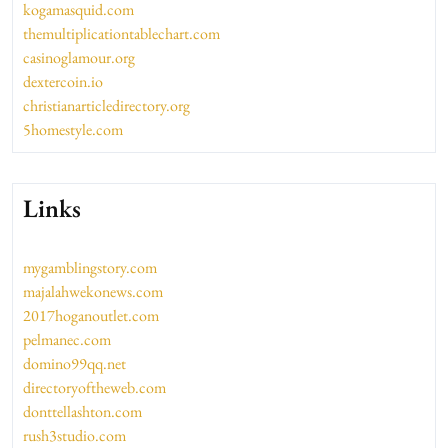
kogamasquid.com
themultiplicationtablechart.com
casinoglamour.org
dextercoin.io
christianarticledirectory.org
5homestyle.com
Links
mygamblingstory.com
majalahwekonews.com
2017hoganoutlet.com
pelmanec.com
domino99qq.net
directoryoftheweb.com
donttellashton.com
rush3studio.com