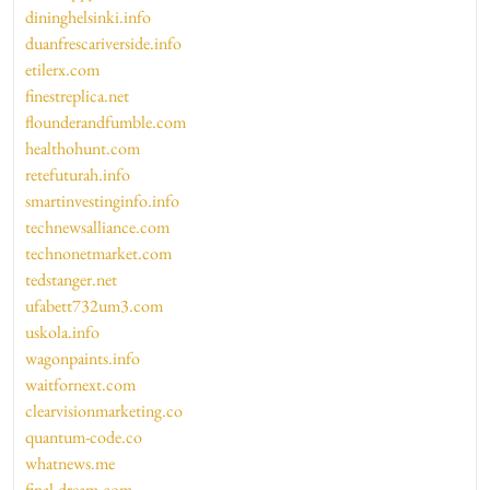
dininghelsinki.info
duanfrescariverside.info
etilerx.com
finestreplica.net
flounderandfumble.com
healthohunt.com
retefuturah.info
smartinvestinginfo.info
technewsalliance.com
technonetmarket.com
tedstanger.net
ufabett732um3.com
uskola.info
wagonpaints.info
waitfornext.com
clearvisionmarketing.co
quantum-code.co
whatnews.me
final-dream.com