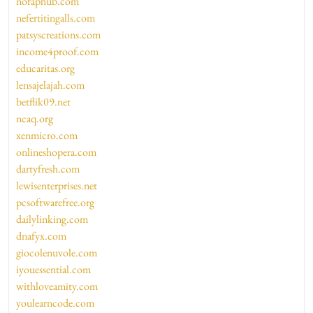
nofaphub.com
nefertitingalls.com
patsyscreations.com
income4proof.com
educaritas.org
lensajelajah.com
betflik09.net
ncaq.org
xenmicro.com
onlineshopera.com
dartyfresh.com
lewisenterprises.net
pcsoftwarefree.org
dailylinking.com
dnafyx.com
giocolenuvole.com
iyouessential.com
withloveamity.com
youlearncode.com