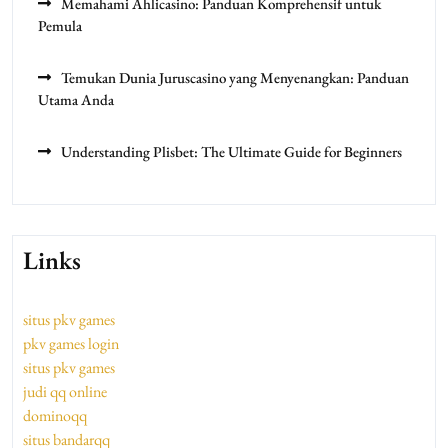
Memahami Ahlicasino: Panduan Komprehensif untuk
Pemula
Temukan Dunia Juruscasino yang Menyenangkan: Panduan
Utama Anda
Understanding Plisbet: The Ultimate Guide for Beginners
Links
situs pkv games
pkv games login
situs pkv games
judi qq online
dominoqq
situs bandarqq