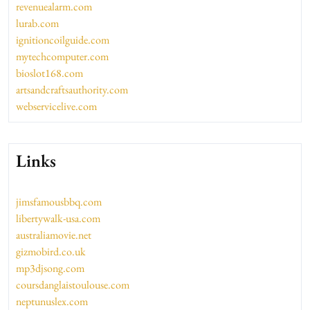
revenuealarm.com
lurab.com
ignitioncoilguide.com
mytechcomputer.com
bioslot168.com
artsandcraftsauthority.com
webservicelive.com
Links
jimsfamousbbq.com
libertywalk-usa.com
australiamovie.net
gizmobird.co.uk
mp3djsong.com
coursdanglaistoulouse.com
neptunuslex.com