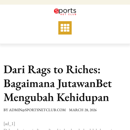
Skip
to
content
Dari Rags to Riches:
Bagaimana JutawanBet
Mengubah Kehidupan
BY
ADMIN@SPORTSNETCLUB.COM
MARCH 28, 2026
[ad_1]