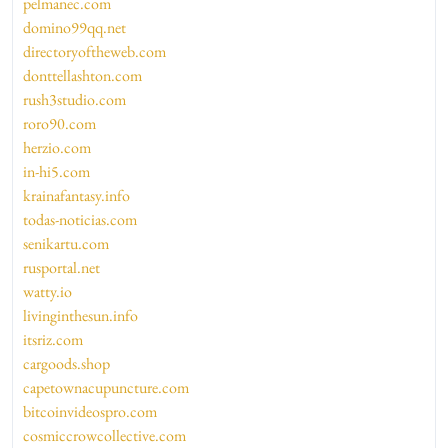
pelmanec.com
domino99qq.net
directoryoftheweb.com
donttellashton.com
rush3studio.com
roro90.com
herzio.com
in-hi5.com
krainafantasy.info
todas-noticias.com
senikartu.com
rusportal.net
watty.io
livinginthesun.info
itsriz.com
cargoods.shop
capetownacupuncture.com
bitcoinvideospro.com
cosmiccrowcollective.com