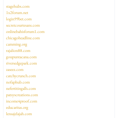
stagehubs.com
1x2forum.net
login99bet.com
secretcourtesans.com
onlinebahisforum1.com
chicagoheadline.com
camming.org
rajalion88.com
goupuntacana.com
riversedgepark.com
zaseez.com
catchycrunch.com
nofaphub.com
nefertitingalls.com
patsyscreations.com
income4proof.com
educaritas.org
lensajelajah.com