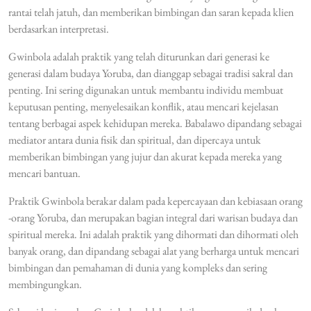
rantai telah jatuh, dan memberikan bimbingan dan saran kepada klien
berdasarkan interpretasi.
Gwinbola adalah praktik yang telah diturunkan dari generasi ke
generasi dalam budaya Yoruba, dan dianggap sebagai tradisi sakral dan
penting. Ini sering digunakan untuk membantu individu membuat
keputusan penting, menyelesaikan konflik, atau mencari kejelasan
tentang berbagai aspek kehidupan mereka. Babalawo dipandang sebagai
mediator antara dunia fisik dan spiritual, dan dipercaya untuk
memberikan bimbingan yang jujur dan akurat kepada mereka yang
mencari bantuan.
Praktik Gwinbola berakar dalam pada kepercayaan dan kebiasaan orang
-orang Yoruba, dan merupakan bagian integral dari warisan budaya dan
spiritual mereka. Ini adalah praktik yang dihormati dan dihormati oleh
banyak orang, dan dipandang sebagai alat yang berharga untuk mencari
bimbingan dan pemahaman di dunia yang kompleks dan sering
membingungkan.