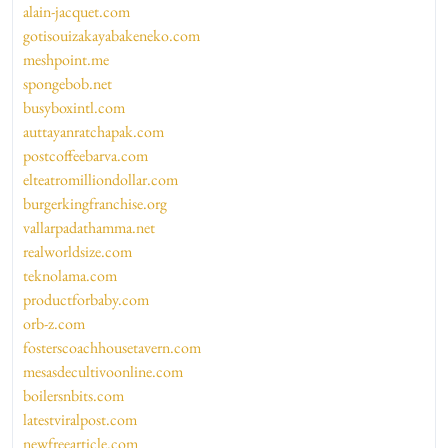
alain-jacquet.com
gotisouizakayabakeneko.com
meshpoint.me
spongebob.net
busyboxintl.com
auttayanratchapak.com
postcoffeebarva.com
elteatromilliondollar.com
burgerkingfranchise.org
vallarpadathamma.net
realworldsize.com
teknolama.com
productforbaby.com
orb-z.com
fosterscoachhousetavern.com
mesasdecultivoonline.com
boilersnbits.com
latestviralpost.com
newfreearticle.com