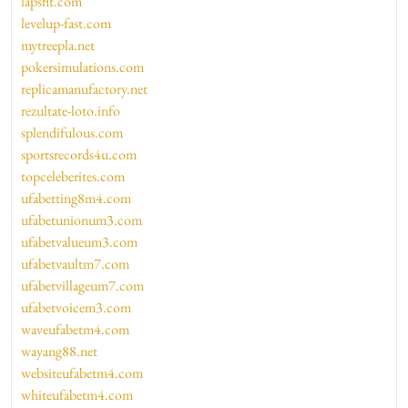
lapsfit.com
levelup-fast.com
mytreepla.net
pokersimulations.com
replicamanufactory.net
rezultate-loto.info
splendifulous.com
sportsrecords4u.com
topceleberites.com
ufabetting8m4.com
ufabetunionum3.com
ufabetvalueum3.com
ufabetvaultm7.com
ufabetvillageum7.com
ufabetvoicem3.com
waveufabetm4.com
wayang88.net
websiteufabetm4.com
whiteufabetm4.com