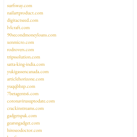
surfsway.com
nailartproduct.com
digitactseed.com
lvlcraft.com
90secondmoneyloans.com
xenmicro.com
rodrovers.com
tripssolution.com
satta-king-india.com
yukigassencanada.com
articlehorizone.com
yuqqbbzp.com
7betagents6.com
coronavirusuptodate.com
crackinstreams.com
gadgetspak.com
gearsngadget.com
hireseodoctor.com