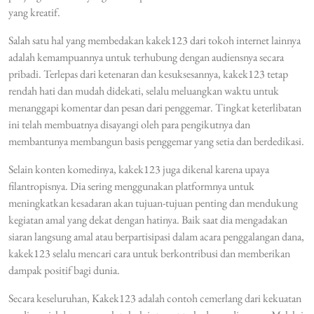
yang kreatif.
Salah satu hal yang membedakan kakek123 dari tokoh internet lainnya
adalah kemampuannya untuk terhubung dengan audiensnya secara
pribadi. Terlepas dari ketenaran dan kesuksesannya, kakek123 tetap
rendah hati dan mudah didekati, selalu meluangkan waktu untuk
menanggapi komentar dan pesan dari penggemar. Tingkat keterlibatan
ini telah membuatnya disayangi oleh para pengikutnya dan
membantunya membangun basis penggemar yang setia dan berdedikasi.
Selain konten komedinya, kakek123 juga dikenal karena upaya
filantropisnya. Dia sering menggunakan platformnya untuk
meningkatkan kesadaran akan tujuan-tujuan penting dan mendukung
kegiatan amal yang dekat dengan hatinya. Baik saat dia mengadakan
siaran langsung amal atau berpartisipasi dalam acara penggalangan dana,
kakek123 selalu mencari cara untuk berkontribusi dan memberikan
dampak positif bagi dunia.
Secara keseluruhan, Kakek123 adalah contoh cemerlang dari kekuatan