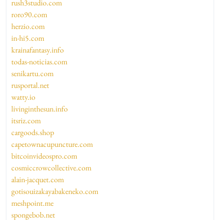
rush3studio.com
roro90.com
herzio.com
in-hi5.com
krainafantasy.info
todas-noticias.com
senikartu.com
rusportal.net
watty.io
livinginthesun.info
itsriz.com
cargoods.shop
capetownacupuncture.com
bitcoinvideospro.com
cosmiccrowcollective.com
alain-jacquet.com
gotisouizakayabakeneko.com
meshpoint.me
spongebob.net