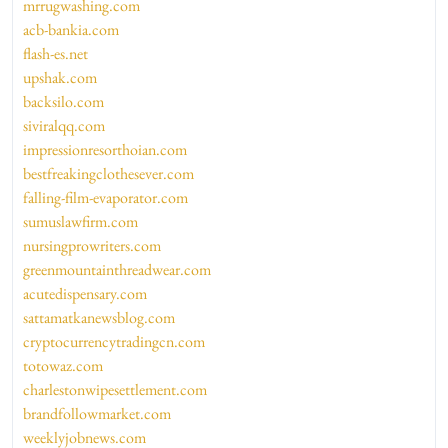
mrrugwashing.com
acb-bankia.com
flash-es.net
upshak.com
backsilo.com
siviralqq.com
impressionresorthoian.com
bestfreakingclothesever.com
falling-film-evaporator.com
sumuslawfirm.com
nursingprowriters.com
greenmountainthreadwear.com
acutedispensary.com
sattamatkanewsblog.com
cryptocurrencytradingcn.com
totowaz.com
charlestonwipesettlement.com
brandfollowmarket.com
weeklyjobnews.com