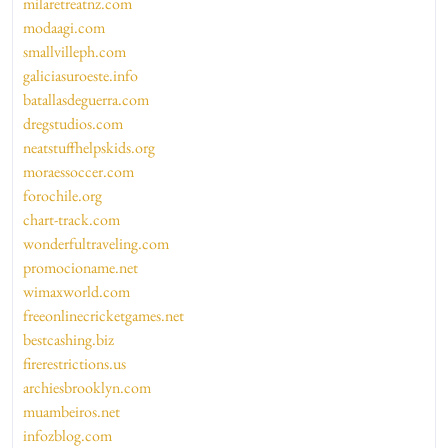
milaretreatnz.com
modaagi.com
smallvilleph.com
galiciasuroeste.info
batallasdeguerra.com
dregstudios.com
neatstuffhelpskids.org
moraessoccer.com
forochile.org
chart-track.com
wonderfultraveling.com
promocioname.net
wimaxworld.com
freeonlinecricketgames.net
bestcashing.biz
firerestrictions.us
archiesbrooklyn.com
muambeiros.net
infozblog.com