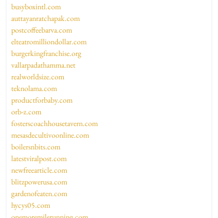
busyboxintl.com
auttayanratchapak.com
postcoffeebarva.com
elteatromilliondollar.com
burgerkingfranchise.org
vallarpadathamma.net
realworldsize.com
teknolama.com
productforbaby.com
orb-z.com
fosterscoachhousetavern.com
mesasdecultivoonline.com
boilersnbits.com
latestviralpost.com
newfreearticle.com
blitzpowerusa.com
gardenofeaten.com
hycys05.com
onemoremilerunning.com