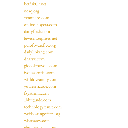
betflik09.net
ncaq.org
xenmicro.com
onlineshopera.com
dartyfresh.com
lewisenterprises.net
pcsoftwarefree.org
dailylinking.com
dnafyx.com
giocolenuvole.com
iyouessential.com
withloveamity.com
youlearncode.com
fxyatirim.com
abbuguide.com
technologyresult.com
webhostingoffers.org
whatszow.com
ehomeamerca.com