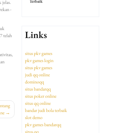
Terbaik
 jelas.
rekan -
tuk
Links
7 telah
situs pkv games
tivitas,
pkv games login
dan
situs pkv games
judi qq online
dominoqq
situs bandarqq
situs poker online
situs qq online
intang
bandar judi bola terbaik
ine
slot demo
pkv games bandarqq
situs qq