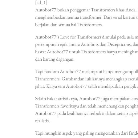
[ad_1]
Autobot77 bukan penggemar Transformers khas Anda. D
menghembuskan semua transformer. Dari serial kartun t
berjalan dari semua hal Transformers.
Autobot77’s Love for Transformers dimulai pada usia mud
pertempuran epik antara Autobots dan Decepticons, dan 
hasrat Autobot77 untuk Transformers hanya meningkat
dan barang dagangan.
Tapi fandom Autobot77 melampaui hanya mengumpulkan.
Transformers. Gambar dan lukisannya menangkap esensi
jahat. Karya seni Autobot77 telah mendapatkan pengiku
Selain bakat artistiknya, Autobot77 juga merupakan cos
Transformers favoritnya dan telah memenangkan penghar
Autobot77 pada keahliannya terbukti dalam setiap aspek 
realistis.
Tapi mungkin aspek yang paling mengesankan dari fan