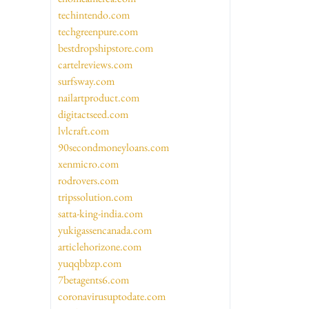
techintendo.com
techgreenpure.com
bestdropshipstore.com
cartelreviews.com
surfsway.com
nailartproduct.com
digitactseed.com
lvlcraft.com
90secondmoneyloans.com
xenmicro.com
rodrovers.com
tripssolution.com
satta-king-india.com
yukigassencanada.com
articlehorizone.com
yuqqbbzp.com
7betagents6.com
coronavirusuptodate.com