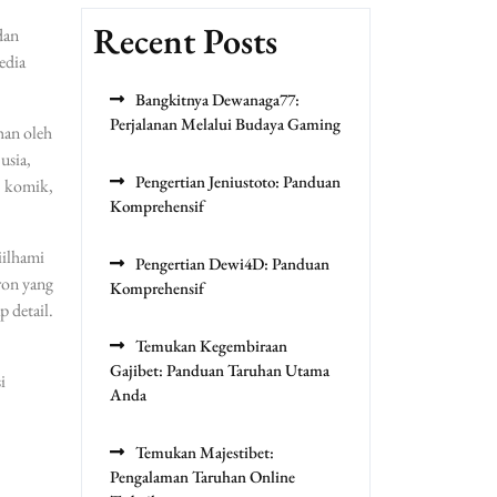
Recent Posts
dan
edia
Bangkitnya Dewanaga77:
Perjalanan Melalui Budaya Gaming
han oleh
usia,
Pengertian Jeniustoto: Panduan
, komik,
Komprehensif
iilhami
Pengertian Dewi4D: Panduan
ron yang
Komprehensif
 detail.
Temukan Kegembiraan
Gajibet: Panduan Taruhan Utama
i
Anda
Temukan Majestibet:
Pengalaman Taruhan Online