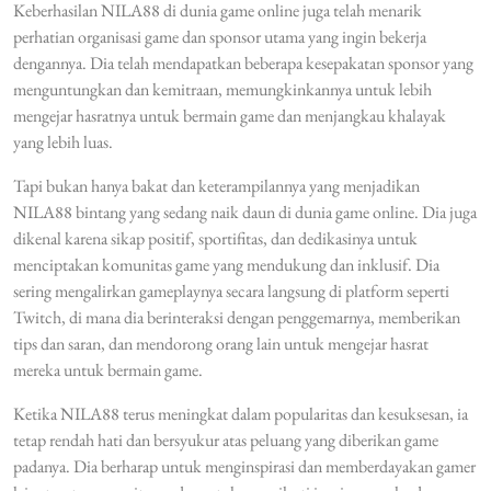
Keberhasilan NILA88 di dunia game online juga telah menarik
perhatian organisasi game dan sponsor utama yang ingin bekerja
dengannya. Dia telah mendapatkan beberapa kesepakatan sponsor yang
menguntungkan dan kemitraan, memungkinkannya untuk lebih
mengejar hasratnya untuk bermain game dan menjangkau khalayak
yang lebih luas.
Tapi bukan hanya bakat dan keterampilannya yang menjadikan
NILA88 bintang yang sedang naik daun di dunia game online. Dia juga
dikenal karena sikap positif, sportifitas, dan dedikasinya untuk
menciptakan komunitas game yang mendukung dan inklusif. Dia
sering mengalirkan gameplaynya secara langsung di platform seperti
Twitch, di mana dia berinteraksi dengan penggemarnya, memberikan
tips dan saran, dan mendorong orang lain untuk mengejar hasrat
mereka untuk bermain game.
Ketika NILA88 terus meningkat dalam popularitas dan kesuksesan, ia
tetap rendah hati dan bersyukur atas peluang yang diberikan game
padanya. Dia berharap untuk menginspirasi dan memberdayakan gamer