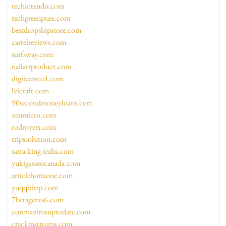
techintendo.com
techgreenpure.com
bestdropshipstore.com
cartelreviews.com
surfsway.com
nailartproduct.com
digitactseed.com
lvlcraft.com
90secondmoneyloans.com
xenmicro.com
rodrovers.com
tripssolution.com
satta-king-india.com
yukigassencanada.com
articlehorizone.com
yuqqbbzp.com
7betagents6.com
coronavirusuptodate.com
crackinstreams.com