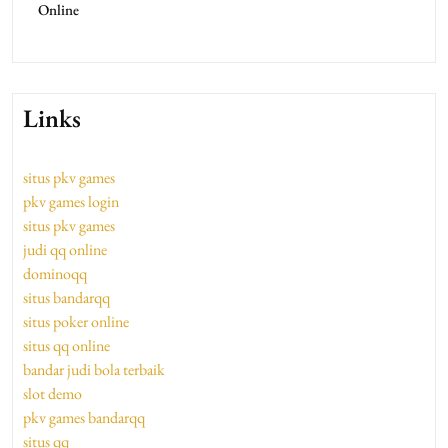
Online
Links
situs pkv games
pkv games login
situs pkv games
judi qq online
dominoqq
situs bandarqq
situs poker online
situs qq online
bandar judi bola terbaik
slot demo
pkv games bandarqq
situs qq