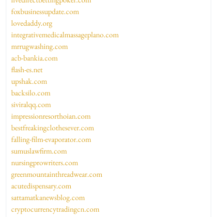
foxbusinessupdate.com
lovedaddy.org
integrativemedicalmassageplano.com
mrrugwashing.com
acb-bankia.com
flash-es.net
upshak.com
backsilo.com
siviralqq.com
impressionresorthoian.com
bestfreakingclothesever.com
falling-film-evaporator.com
sumuslawfirm.com
nursingprowriters.com
greenmountainthreadwear.com
acutedispensary.com
sattamatkanewsblog.com
cryptocurrencytradingcn.com