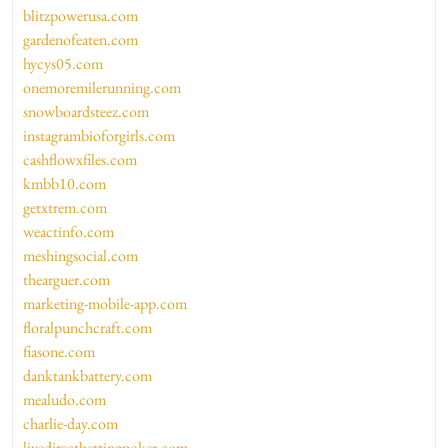
blitzpowerusa.com
gardenofeaten.com
hycys05.com
onemoremilerunning.com
snowboardsteez.com
instagrambioforgirls.com
cashflowxfiles.com
kmbb10.com
getxtrem.com
weactinfo.com
meshingsocial.com
thearguer.com
marketing-mobile-app.com
floralpunchcraft.com
fiasone.com
danktankbattery.com
mealudo.com
charlie-day.com
livedirectbettingpoker.com