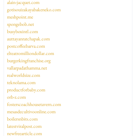
alain-jacquet.com
gotisouizakayabakeneko.com
meshpoint.me
spongebob.net
busyboxintl.com
auttayanratchapak.com
postcoffeebarva.com
elteatromilliondollar.com
burgerkingfranchise.org
vallarpadathamma.net
realworldsize.com
teknolama.com
productforbaby.com
orb-z.com
fosterscoachhousetavern.com
mesasdecultivoonline.com
boilersnbits.com
latestviralpost.com
newfreearticle.com