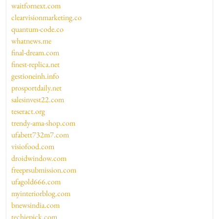
waitfornext.com
clearvisionmarketing.co
quantum-code.co
whatnews.me
final-dream.com
finest-replica.net
gestioneinh.info
prosportdaily.net
salesinvest22.com
teseract.org
trendy-ama-shop.com
ufabett732m7.com
visiofood.com
droidwindow.com
freeprsubmission.com
ufagold666.com
myinteriorblog.com
bnewsindia.com
techiepick.com