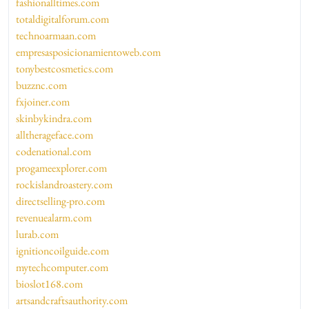
fashionalltimes.com
totaldigitalforum.com
technoarmaan.com
empresasposicionamientoweb.com
tonybestcosmetics.com
buzznc.com
fxjoiner.com
skinbykindra.com
alltherageface.com
codenational.com
progameexplorer.com
rockislandroastery.com
directselling-pro.com
revenuealarm.com
lurab.com
ignitioncoilguide.com
mytechcomputer.com
bioslot168.com
artsandcraftsauthority.com