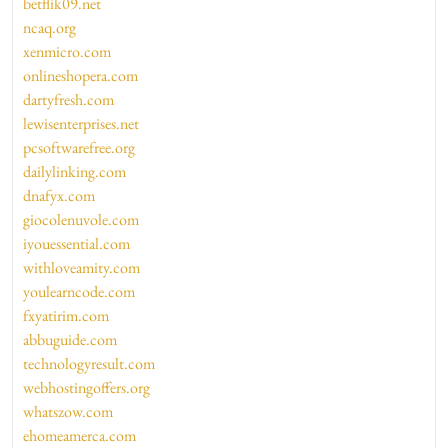
betflik09.net
ncaq.org
xenmicro.com
onlineshopera.com
dartyfresh.com
lewisenterprises.net
pcsoftwarefree.org
dailylinking.com
dnafyx.com
giocolenuvole.com
iyouessential.com
withloveamity.com
youlearncode.com
fxyatirim.com
abbuguide.com
technologyresult.com
webhostingoffers.org
whatszow.com
ehomeamerca.com