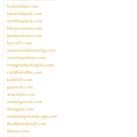
boilersnbits.com
latestviralpost.com
newfreearticle.com
blitzpowerusa.com
gardenofeaten.com
hycys05.com
onemoremilerunning.com
snowboardsteez.com
instagrambioforgirls.com
cashflowxfiles.com
kmbb10.com
getxtrem.com
weactinfo.com
meshingsocial.com
thearguer.com
marketing-mobile-app.com
floralpunchcraft.com
fiasone.com