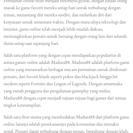
Permainan online telah menjadi fenomena global, dengan jutaan orang
masuk ke game favorit mereka setiap hari untuk terhubung dengan
teman, menantang diri mereka sendiri, dan melarikan diri dari
kenyataan untuk sementara waktu. Dengan munculnya teknologi dan
internet, game online telah menjadi lebih mudah diakses,
memungkinkan pemain untuk bersaing dengan orang lain dari seluruh
dunia setiap saat sepanjang hari.
Salah satu platform yang dengan cepat mendapatkan popularitas di
antara gamer online adalah Madura88. Madura88 adalah platform game
online yang menawarkan berbagai macam permainan untuk dinikmati
pemain, dari favorit klasik seperti poker dan blackjack hingga hit
modern seperti Fortnite dan League of Legends. Dengan antarmuka
yang ramah pengguna dan pengalaman gameplay yang mulus,
Madura88 dengan cepat menjadi tujuan tujuan bagi gamer dari semua
tingkat keterampilan.
Salah satu fitur utama yang membedakan Madura88 dari platform game
online lainnya adalah penekanannya pada komunitas dan interaksi
sosial. Pemain dapat terhubung dengan teman, bergabung dengan klub,