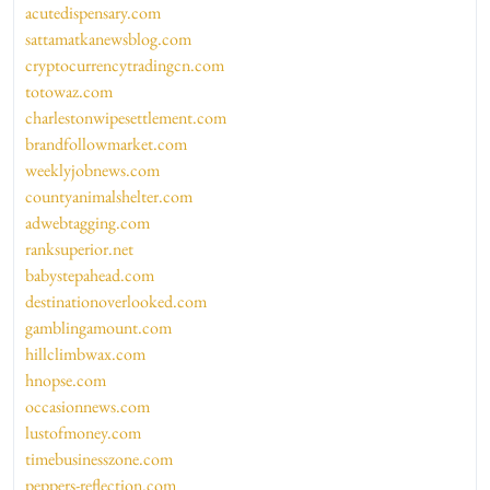
acutedispensary.com
sattamatkanewsblog.com
cryptocurrencytradingcn.com
totowaz.com
charlestonwipesettlement.com
brandfollowmarket.com
weeklyjobnews.com
countyanimalshelter.com
adwebtagging.com
ranksuperior.net
babystepahead.com
destinationoverlooked.com
gamblingamount.com
hillclimbwax.com
hnopse.com
occasionnews.com
lustofmoney.com
timebusinesszone.com
peppers-reflection.com