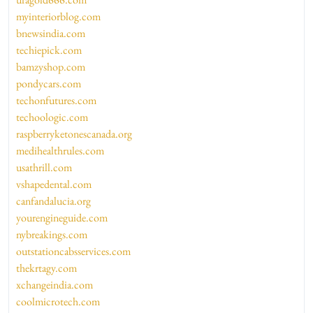
myinteriorblog.com
bnewsindia.com
techiepick.com
bamzyshop.com
pondycars.com
techonfutures.com
techoologic.com
raspberryketonescanada.org
medihealthrules.com
usathrill.com
vshapedental.com
canfandalucia.org
yourengineguide.com
nybreakings.com
outstationcabsservices.com
thekrtagy.com
xchangeindia.com
coolmicrotech.com