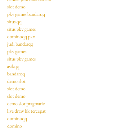
slot demo
pkv games bandarqq
situs qq
situs pkv games
dominoqq pkv
judi bandarqq
pkv games
situs pkv games
asikqq
bandarqq
demo slot
slot demo
slot demo
demo slot pragmatic
live draw hk tercepat
dominoqq
domino