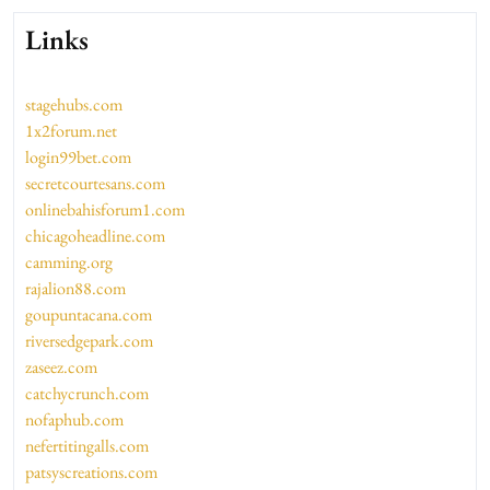
Links
stagehubs.com
1x2forum.net
login99bet.com
secretcourtesans.com
onlinebahisforum1.com
chicagoheadline.com
camming.org
rajalion88.com
goupuntacana.com
riversedgepark.com
zaseez.com
catchycrunch.com
nofaphub.com
nefertitingalls.com
patsyscreations.com