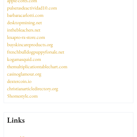
apple-cores.com
pulserasdeactividad10.com
barbaracarlotti.com
desktopmining.net
inthebleachers.net
lexapro-rx-store.com
buyskincareproducts.org
frenchbulldogpuppyforsale.net
kogamasquid.com
themultiplicationtablechart.com
casinoglamour.org
dextercoin.io
christianarticledirectory.org
5homestyle.com
Links