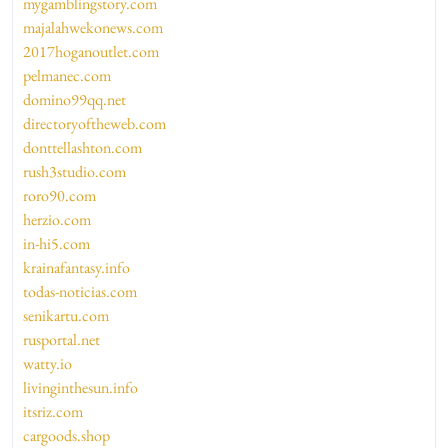
mygamblingstory.com
majalahwekonews.com
2017hoganoutlet.com
pelmanec.com
domino99qq.net
directoryoftheweb.com
donttellashton.com
rush3studio.com
roro90.com
herzio.com
in-hi5.com
krainafantasy.info
todas-noticias.com
senikartu.com
rusportal.net
watty.io
livinginthesun.info
itsriz.com
cargoods.shop