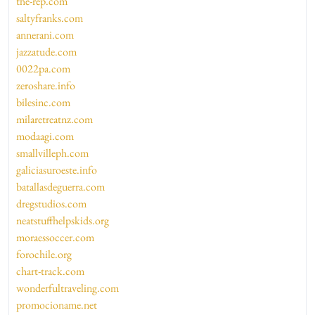
the-rep.com
saltyfranks.com
annerani.com
jazzatude.com
0022pa.com
zeroshare.info
bilesinc.com
milaretreatnz.com
modaagi.com
smallvilleph.com
galiciasuroeste.info
batallasdeguerra.com
dregstudios.com
neatstuffhelpskids.org
moraessoccer.com
forochile.org
chart-track.com
wonderfultraveling.com
promocioname.net