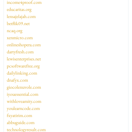
income4proof.com
educaritas.org
lensajelajah.com
betflik09.net
ncaq.org
xenmicro.com
onlineshopera.com
dartyfresh.com
lewisenterprises.net
pcsoftwarefree.org
dailylinking.com
dnafyx.com
giocolenuvole.com
iyouessential.com
withloveamity.com
youlearncode.com
fxyatirim.com
abbuguide.com
technologyresult.com