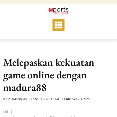
Skip
to
content
Melepaskan kekuatan
game online dengan
madura88
BY
ADMIN@SPORTSNETCLUB.COM
FEBRUARY 3, 2025
[ad_1]