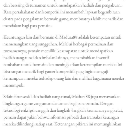
dan bersaing di turnamen untuk mendapatkan hadiah dan pengakuan.
Rasa persahabatan dan kompetisi ini menambah lapisan kegembiraan
ekstra pada pengalaman bermain game, membuatnya lebih menarik dan
mendalam bagi para pemain.
Keuntungan lain dari bermain di Madura88 adalah kesempatan untuk
memenangkan uang sungguhan. Melalui berbagai permainan dan
turnamennya, pemain memiliki kesempatan untuk mendapatkan
hadiah uang tunai dan imbalan lainnya, menambahkan insentif
tambahan untuk bermain dan meningkatkan keterampilan mereka. Ini
bisa sangat menarik bagi gamer kompetitif yang ingin menguji
kemampuan mereka terhadap orang lain dan melihat bagaimana mereka
menumpuk.
Selain fitur sosial dan hadiah uang tunai, Madura88 juga menawarkan
lingkungan game yang aman dan aman bagi para pemain. Dengan
teknologi enkripsi canggih dan langkah -langkah keamanan yang ketat,
pemain dapat yakin bahwa informasi pribadi dan transaksi keuangan
mereka dilindungi setiap saat. Ketenangan pikiran ini memungkinkan