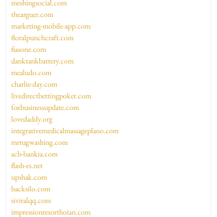
meshingsocial.com
thearguer.com
marketing-mobile-app.com
floralpunchcraft.com
fiasone.com
danktankbattery.com
mealudo.com
charlie-day.com
livedirectbettingpoker.com
foxbusinessupdate.com
lovedaddy.org
integrativemedicalmassageplano.com
mrrugwashing.com
acb-bankia.com
flash-es.net
upshak.com
backsilo.com
siviralqq.com
impressionresorthoian.com