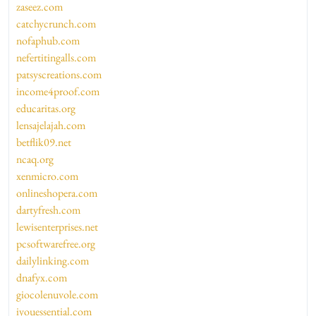
zaseez.com
catchycrunch.com
nofaphub.com
nefertitingalls.com
patsyscreations.com
income4proof.com
educaritas.org
lensajelajah.com
betflik09.net
ncaq.org
xenmicro.com
onlineshopera.com
dartyfresh.com
lewisenterprises.net
pcsoftwarefree.org
dailylinking.com
dnafyx.com
giocolenuvole.com
iyouessential.com