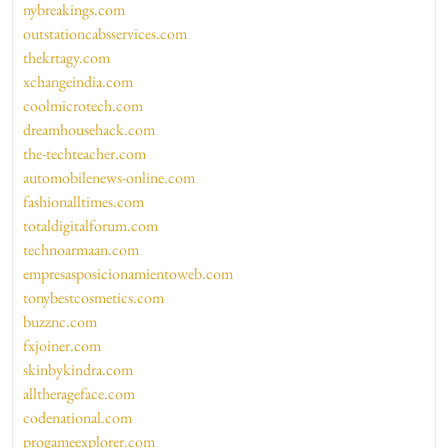
nybreakings.com
outstationcabsservices.com
thekrtagy.com
xchangeindia.com
coolmicrotech.com
dreamhousehack.com
the-techteacher.com
automobilenews-online.com
fashionalltimes.com
totaldigitalforum.com
technoarmaan.com
empresasposicionamientoweb.com
tonybestcosmetics.com
buzznc.com
fxjoiner.com
skinbykindra.com
alltherageface.com
codenational.com
progameexplorer.com