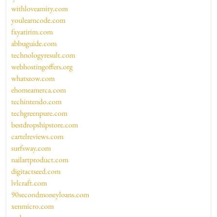
withloveamity.com
youlearncode.com
fxyatirim.com
abbuguide.com
technologyresult.com
webhostingoffers.org
whatszow.com
ehomeamerca.com
techintendo.com
techgreenpure.com
bestdropshipstore.com
cartelreviews.com
surfsway.com
nailartproduct.com
digitactseed.com
lvlcraft.com
90secondmoneyloans.com
xenmicro.com