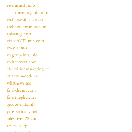
retefuturah.info
smartinvestinginfo.info
technewsalliance.com
technonetmarket.com
tedstanger.net
ufabett732um3.com
uskola.info
wagonpaints.info
waitfornext.com
clearvisionmarketing.co
quantum-code.co
whatnews.me
final-dream.com
finest-replica.net
gestioneinh.info
prosportdaily.net
salesinvest22.com
teseract.org