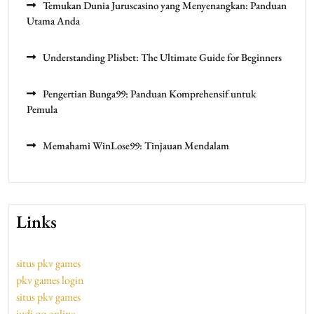
Temukan Dunia Juruscasino yang Menyenangkan: Panduan
Utama Anda
Understanding Plisbet: The Ultimate Guide for Beginners
Pengertian Bunga99: Panduan Komprehensif untuk
Pemula
Memahami WinLose99: Tinjauan Mendalam
Links
situs pkv games
pkv games login
situs pkv games
judi qq online