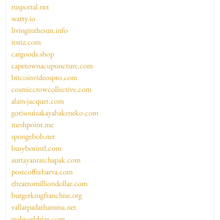
rusportal.net
watty.io
livinginthesun.info
itsriz.com
cargoods.shop
capetownacupuncture.com
bitcoinvideospro.com
cosmiccrowcollective.com
alain-jacquet.com
gotisouizakayabakeneko.com
meshpoint.me
spongebob.net
busyboxintl.com
auttayanratchapak.com
postcoffeebarva.com
elteatromilliondollar.com
burgerkingfranchise.org
vallarpadathamma.net
realworldsize.com