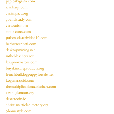
papibakigrafo.com
icanhazjs.com
canimpact.org
goviralstudy.com
cartourism.net
apple-cores.com
pulserasdeactividad10.com
barbaracarlotti.com
desktopmining.net
inthebleachers.net
lexapro-rx-store.com
buyskincareproducts.org
frenchbulldogpuppyforsale.net
kogamasquid.com
themultiplicationtablechart.com
casinoglamour.org
dextercoin.io
christianarticledirectory.org
5homestyle.com