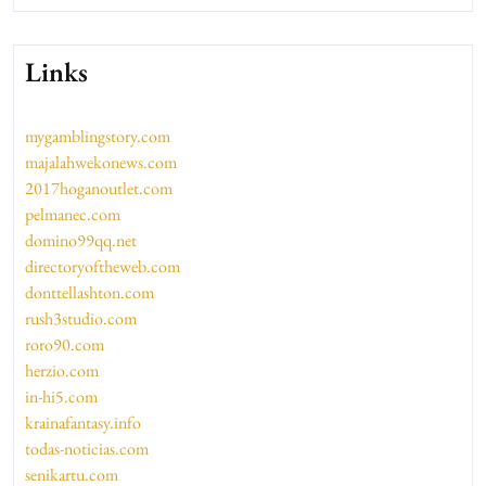
Links
mygamblingstory.com
majalahwekonews.com
2017hoganoutlet.com
pelmanec.com
domino99qq.net
directoryoftheweb.com
donttellashton.com
rush3studio.com
roro90.com
herzio.com
in-hi5.com
krainafantasy.info
todas-noticias.com
senikartu.com