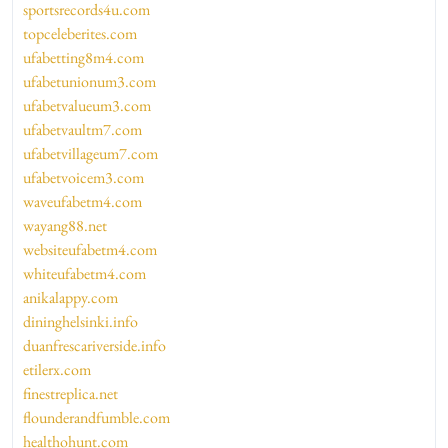
sportsrecords4u.com
topceleberites.com
ufabetting8m4.com
ufabetunionum3.com
ufabetvalueum3.com
ufabetvaultm7.com
ufabetvillageum7.com
ufabetvoicem3.com
waveufabetm4.com
wayang88.net
websiteufabetm4.com
whiteufabetm4.com
anikalappy.com
dininghelsinki.info
duanfrescariverside.info
etilerx.com
finestreplica.net
flounderandfumble.com
healthohunt.com