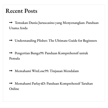
Recent Posts
Temukan Dunia Juruscasino yang Menyenangkan: Panduan
Utama Anda
Understanding Plisbet: The Ultimate Guide for Beginners
Pengertian Bunga99: Panduan Komprehensif untuk
Pemula
Memahami WinLose99: Tinjauan Mendalam
Memahami Parlay4D: Panduan Komprehensif Taruhan
Online