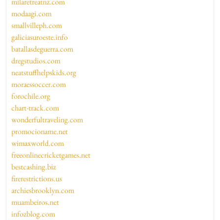
milaretreatnz.com
modaagi.com
smallvilleph.com
galiciasuroeste.info
batallasdeguerra.com
dregstudios.com
neatstuffhelpskids.org
moraessoccer.com
forochile.org
chart-track.com
wonderfultraveling.com
promocioname.net
wimaxworld.com
freeonlinecricketgames.net
bestcashing.biz
firerestrictions.us
archiesbrooklyn.com
muambeiros.net
infozblog.com