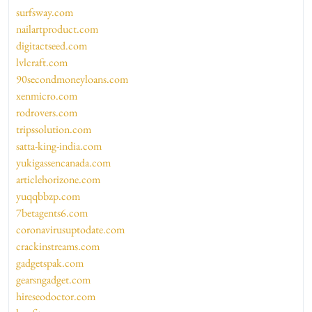
surfsway.com
nailartproduct.com
digitactseed.com
lvlcraft.com
90secondmoneyloans.com
xenmicro.com
rodrovers.com
tripssolution.com
satta-king-india.com
yukigassencanada.com
articlehorizone.com
yuqqbbzp.com
7betagents6.com
coronavirusuptodate.com
crackinstreams.com
gadgetspak.com
gearsngadget.com
hireseodoctor.com