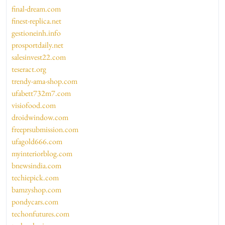
final-dream.com
finest-replica.net
gestioneinh.info
prosportdaily.net
salesinvest22.com
teseract.org
trendy-ama-shop.com
ufabett732m7.com
visiofood.com
droidwindow.com
freeprsubmission.com
ufagold666.com
myinteriorblog.com
bnewsindia.com
techiepick.com
bamzyshop.com
pondycars.com
techonfutures.com