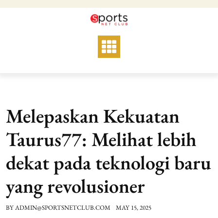
Skip
to
content
Melepaskan Kekuatan
Taurus77: Melihat lebih
dekat pada teknologi baru
yang revolusioner
BY
ADMIN@SPORTSNETCLUB.COM
MAY 15, 2025