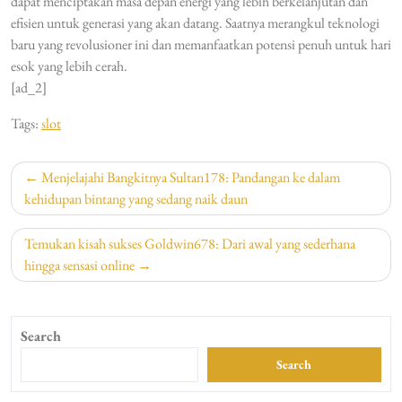
dapat menciptakan masa depan energi yang lebih berkelanjutan dan
efisien untuk generasi yang akan datang. Saatnya merangkul teknologi
baru yang revolusioner ini dan memanfaatkan potensi penuh untuk hari
esok yang lebih cerah.
[ad_2]
Tags:
slot
Post
Menjelajahi Bangkitnya Sultan178: Pandangan ke dalam
navigation
kehidupan bintang yang sedang naik daun
Temukan kisah sukses Goldwin678: Dari awal yang sederhana
hingga sensasi online
Search
Search