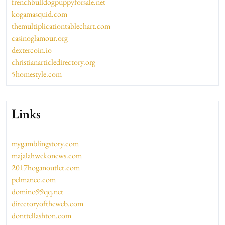
frenchbulldogpuppyforsale.net
kogamasquid.com
themultiplicationtablechart.com
casinoglamour.org
dextercoin.io
christianarticledirectory.org
5homestyle.com
Links
mygamblingstory.com
majalahwekonews.com
2017hoganoutlet.com
pelmanec.com
domino99qq.net
directoryoftheweb.com
donttellashton.com