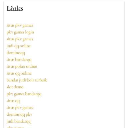
Links
situs pkv games
pkv games login
situs pkv games
judi qq online
dominoqq
situs bandarqq
situs poker online
situs qq online
bandar judi bola terbaik
slot demo
pkv games bandarqq
situs qq
situs pkv games
dominoqq pkv
judi bandarqq
pkv games