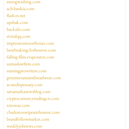
mrrugwashing.com
acb-bankia.com
flash-es.net
upshak.com
backsilo.com
siviralqq.com
impressionresorthoian.com
bestfreakingclothesever.com
falling-film-evaporator.com
sumuslawfirm.com
nursingprowriters.com
greenmountainthreadwear.com
acutedispensary.com
sattamatkanewsblog.com
cryptocurrencytradingcn.com
totowaz.com
charlestonwipesettlement.com
brandfollowmarket.com
weeklyjobnews.com