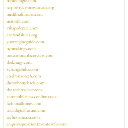
techoologic.com
raspberryketonescanada.org
medihealthrules.com
usathrill.com
vshapedental.com
canfandalucia.org
yourengineguide.com
nybreakings.com
outstationcabsservices.com
thekrtagy.com
xchangeindia.com
coolmicrotech.com
dreamhousehack.com
the-techteacher.com
automobilenews-online.com
fashionalltimes.com
totaldigitalforum.com
technoarmaan.com
empresasposicionamientoweb.com