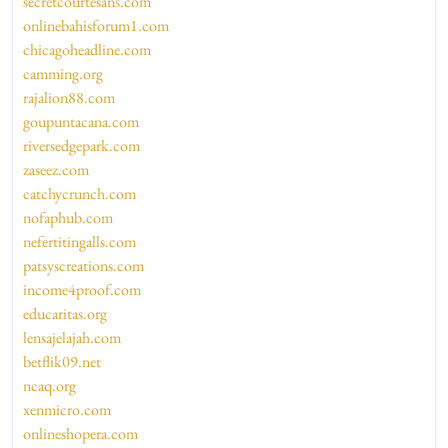
secretcourtesans.com
onlinebahisforum1.com
chicagoheadline.com
camming.org
rajalion88.com
goupuntacana.com
riversedgepark.com
zaseez.com
catchycrunch.com
nofaphub.com
nefertitingalls.com
patsyscreations.com
income4proof.com
educaritas.org
lensajelajah.com
betflik09.net
ncaq.org
xenmicro.com
onlineshopera.com