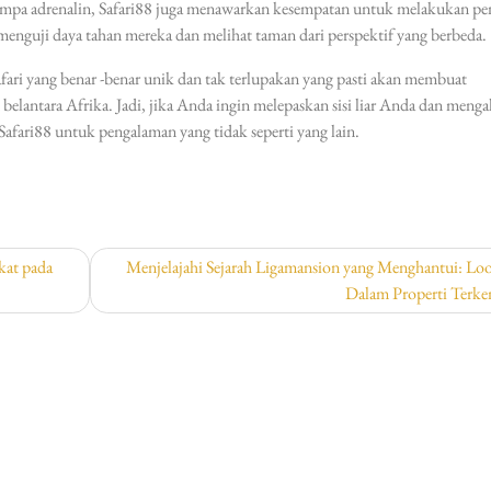
mpa adrenalin, Safari88 juga menawarkan kesempatan untuk melakukan pe
nguji daya tahan mereka dan melihat taman dari perspektif yang berbeda.
ari yang benar -benar unik dan tak terlupakan yang pasti akan membuat
lantara Afrika. Jadi, jika Anda ingin melepaskan sisi liar Anda dan menga
Safari88 untuk pengalaman yang tidak seperti yang lain.
kat pada
Menjelajahi Sejarah Ligamansion yang Menghantui: Lo
Dalam Properti Terke