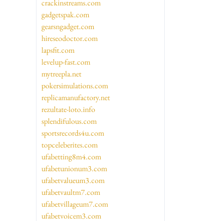
crackinstreams.com
gadgetspak.com
gearsngadget.com
hireseodoctor.com
lapsfit.com
levelup-fast.com
mytreepla.net
pokersimulations.com
replicamanufactory.net
rezultate-loto.info
splendifulous.com
sportsrecords4u.com
topceleberites.com
ufabetting8m4.com
ufabetunionum3.com
ufabetvalueum3.com
ufabetvaultm7.com
ufabetvillageum7.com
ufabetvoicem3.com