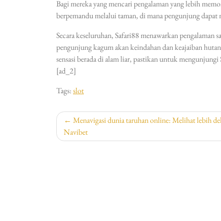
Bagi mereka yang mencari pengalaman yang lebih memo
berpemandu melalui taman, di mana pengunjung dapat me
Secara keseluruhan, Safari88 menawarkan pengalaman saf
pengunjung kagum akan keindahan dan keajaiban hutan be
sensasi berada di alam liar, pastikan untuk mengunjungi 
[ad_2]
Tags:
slot
Post
Menavigasi dunia taruhan online: Melihat lebih de
Navibet
navigation