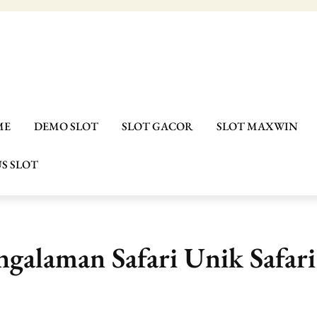
ME
DEMO SLOT
SLOT GACOR
SLOT MAXWIN
US SLOT
ngalaman Safari Unik Safar