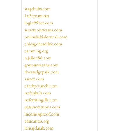
stagehubs.com
1x2forum.net
login99bet.com
secretcourtesans.com
onlinebahisforum1.com
chicagoheadline.com
camming.org
rajalion88.com
goupuntacana.com
riversedgepark.com
zaseez.com
catchycrunch.com
nofaphub.com
nefertitingalls.com
patsyscreations.com
income4proof.com
educaritas.org
lensajelajah.com