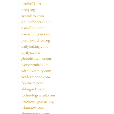
betflik09.net
ncaq.org
xenmicro.com
onlineshopera.com
dartyfresh.com
lewisenterprises.net
pcsoftwarefree.org
dailylinking.com
dnafyx.com
giocolenuvole.com
iyouessential.com
withloveamity.com
youlearncode.com
fxyatirim.com
abbuguide.com
technologyresult.com
webhostingoffers.org
whatszow.com
ehomeamerca.com