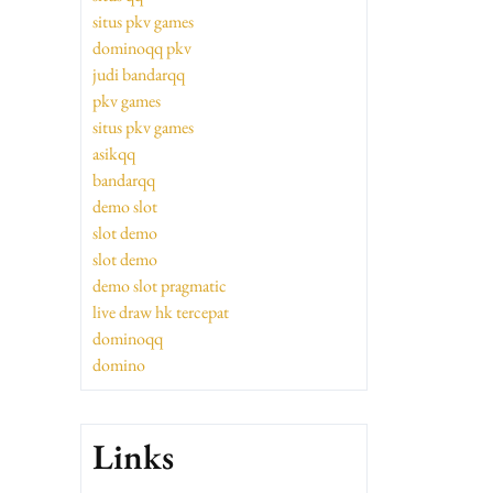
situs pkv games
dominoqq pkv
judi bandarqq
pkv games
situs pkv games
asikqq
bandarqq
demo slot
slot demo
slot demo
demo slot pragmatic
live draw hk tercepat
dominoqq
domino
Links