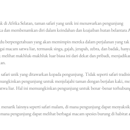
tak di Afrika Selatan, taman safari yang unik ini menawarkan pengunjung
eka dan membenamkan diri dalam keindahan dan keajaiban hutan belantara A
ndu berpengetahuan yang akan memimpin mereka dalam perjalanan yang tak
i macam satwa liar, termasuk singa, gajah, jerapah, zebra, dan badak, hany
elihat makhluk-makhluk luar biasa ini dari dekat dan pribadi, menjadika
an.
safari unik yang ditawarkan kepada pengunjung. Tidak seperti safari tradisi
emungkinkan pengunjung untuk menjelajahi taman dengan berjalan kaki, m
satwa liar. Hal ini memungkinkan pengunjung untuk benar -benar terhubun
an menarik lainnya seperti safari malam, di mana pengunjung dapat menyaksi
 mana pengunjung dapat melihat berbagai macam spesies burung di habitat 