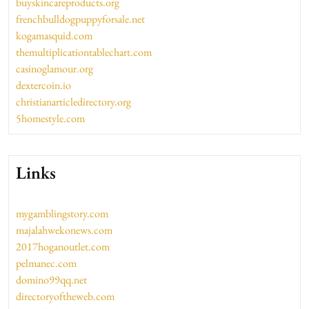
buyskincareproducts.org
frenchbulldogpuppyforsale.net
kogamasquid.com
themultiplicationtablechart.com
casinoglamour.org
dextercoin.io
christianarticledirectory.org
5homestyle.com
Links
mygamblingstory.com
majalahwekonews.com
2017hoganoutlet.com
pelmanec.com
domino99qq.net
directoryoftheweb.com