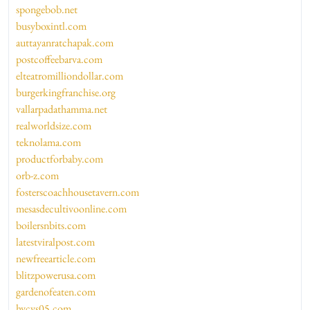
spongebob.net
busyboxintl.com
auttayanratchapak.com
postcoffeebarva.com
elteatromilliondollar.com
burgerkingfranchise.org
vallarpadathamma.net
realworldsize.com
teknolama.com
productforbaby.com
orb-z.com
fosterscoachhousetavern.com
mesasdecultivoonline.com
boilersnbits.com
latestviralpost.com
newfreearticle.com
blitzpowerusa.com
gardenofeaten.com
hycys05.com