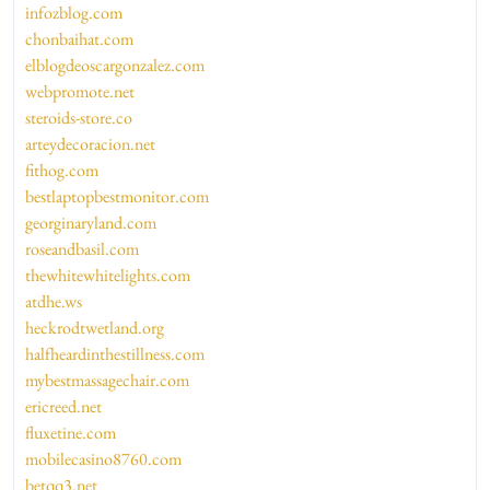
infozblog.com
chonbaihat.com
elblogdeoscargonzalez.com
webpromote.net
steroids-store.co
arteydecoracion.net
fithog.com
bestlaptopbestmonitor.com
georginaryland.com
roseandbasil.com
thewhitewhitelights.com
atdhe.ws
heckrodtwetland.org
halfheardinthestillness.com
mybestmassagechair.com
ericreed.net
fluxetine.com
mobilecasino8760.com
betqq3.net