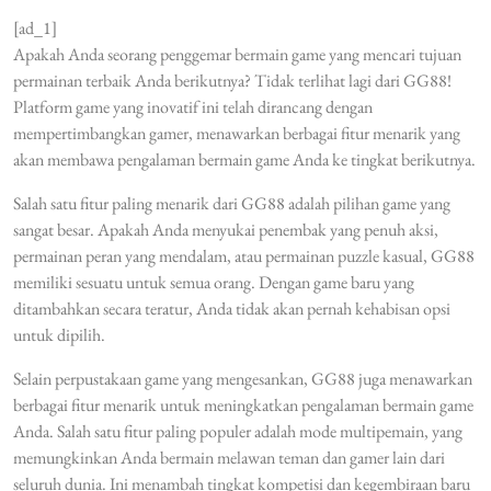
[ad_1]
Apakah Anda seorang penggemar bermain game yang mencari tujuan
permainan terbaik Anda berikutnya? Tidak terlihat lagi dari GG88!
Platform game yang inovatif ini telah dirancang dengan
mempertimbangkan gamer, menawarkan berbagai fitur menarik yang
akan membawa pengalaman bermain game Anda ke tingkat berikutnya.
Salah satu fitur paling menarik dari GG88 adalah pilihan game yang
sangat besar. Apakah Anda menyukai penembak yang penuh aksi,
permainan peran yang mendalam, atau permainan puzzle kasual, GG88
memiliki sesuatu untuk semua orang. Dengan game baru yang
ditambahkan secara teratur, Anda tidak akan pernah kehabisan opsi
untuk dipilih.
Selain perpustakaan game yang mengesankan, GG88 juga menawarkan
berbagai fitur menarik untuk meningkatkan pengalaman bermain game
Anda. Salah satu fitur paling populer adalah mode multipemain, yang
memungkinkan Anda bermain melawan teman dan gamer lain dari
seluruh dunia. Ini menambah tingkat kompetisi dan kegembiraan baru