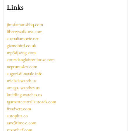
Links
jimsfamousbbq.com
libertywalk-usa.com
australiamovie.net
gizmobird.co.uk
mp3djsong.com
coursdanglaistoulouse.com
neptunuslex.com
auguri-di-natale.info
michelewatch.us
omega--watches.us
breitling-watches.us
tgarnettcentrallautoads.com
fixadvert.com
autopluz.co
save3time-c.com
vexonhcf.com