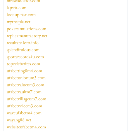
hireseodoctor.com
lapsfit.com
levelup-fast.com
mytreepla.net
pokersimulations.com
replicamanufactory.net
rezultate-loto.info
splendifulous.com
sportsrecords4u.com
topceleberites.com
ufabetting8m4.com
ufabetunionum3.com
ufabetvalueum3.com
ufabetvaultm7.com
ufabetvillageum7.com
ufabetvoicem3.com
waveufabetm4.com
wayang88.net
websiteufabetm4.com