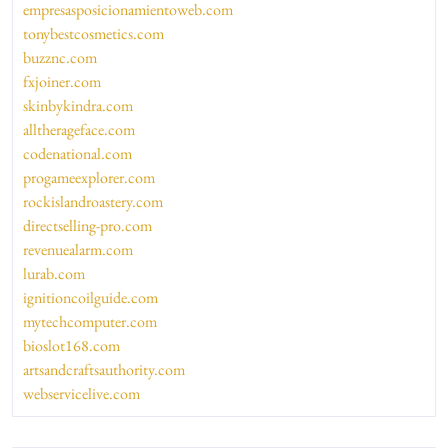
empresasposicionamientoweb.com
tonybestcosmetics.com
buzznc.com
fxjoiner.com
skinbykindra.com
alltherageface.com
codenational.com
progameexplorer.com
rockislandroastery.com
directselling-pro.com
revenuealarm.com
lurab.com
ignitioncoilguide.com
mytechcomputer.com
bioslot168.com
artsandcraftsauthority.com
webservicelive.com