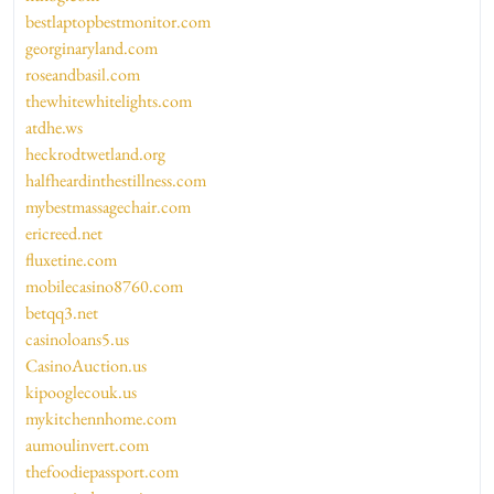
bestlaptopbestmonitor.com
georginaryland.com
roseandbasil.com
thewhitewhitelights.com
atdhe.ws
heckrodtwetland.org
halfheardinthestillness.com
mybestmassagechair.com
ericreed.net
fluxetine.com
mobilecasino8760.com
betqq3.net
casinoloans5.us
CasinoAuction.us
kipooglecouk.us
mykitchennhome.com
aumoulinvert.com
thefoodiepassport.com