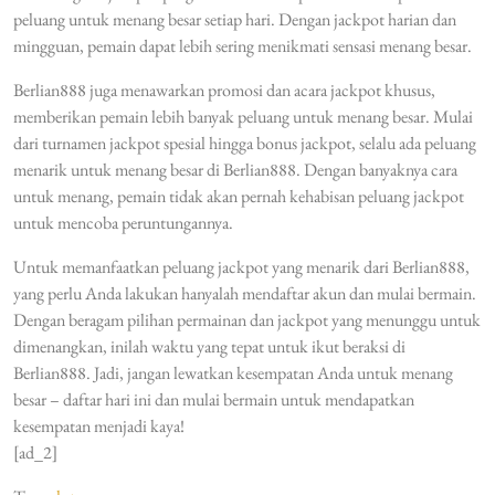
peluang untuk menang besar setiap hari. Dengan jackpot harian dan
mingguan, pemain dapat lebih sering menikmati sensasi menang besar.
Berlian888 juga menawarkan promosi dan acara jackpot khusus,
memberikan pemain lebih banyak peluang untuk menang besar. Mulai
dari turnamen jackpot spesial hingga bonus jackpot, selalu ada peluang
menarik untuk menang besar di Berlian888. Dengan banyaknya cara
untuk menang, pemain tidak akan pernah kehabisan peluang jackpot
untuk mencoba peruntungannya.
Untuk memanfaatkan peluang jackpot yang menarik dari Berlian888,
yang perlu Anda lakukan hanyalah mendaftar akun dan mulai bermain.
Dengan beragam pilihan permainan dan jackpot yang menunggu untuk
dimenangkan, inilah waktu yang tepat untuk ikut beraksi di
Berlian888. Jadi, jangan lewatkan kesempatan Anda untuk menang
besar – daftar hari ini dan mulai bermain untuk mendapatkan
kesempatan menjadi kaya!
[ad_2]