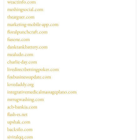
weactinfo.com
meshingsocial.com
thearguer.com
marketing-mobile-app.com
floralpunchcraft.com
fiasone.com
danktankbattery.com
mealudo.com
charlie-day.com
livedirectbettingpoker.com
foxbusinessupdate.com
lovedaddy.org
integrativemedicalmassageplano.com
mrrugwashing.com
acb-bankia.com
flash-es.net
upshak.com
backsilo.com
siviralqq.com