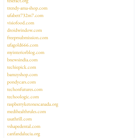
teseract.org
trendy-ama-shop.com
ufabett732m7.com
visiofood.com
droidwindow.com
freeprsubmission.com
ufagold666.com
myinteriorblog.com
bnewsindia.com
techiepick.com
bamzyshop.com
pondycars.com
techonfutures.com
techoologic.com
raspberryketonescanada.org
medihealthrules.com
usathrill.com
vshapedental.com
canfandalucia.org