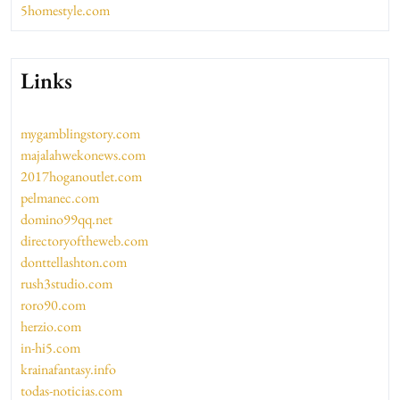
5homestyle.com
Links
mygamblingstory.com
majalahwekonews.com
2017hoganoutlet.com
pelmanec.com
domino99qq.net
directoryoftheweb.com
donttellashton.com
rush3studio.com
roro90.com
herzio.com
in-hi5.com
krainafantasy.info
todas-noticias.com