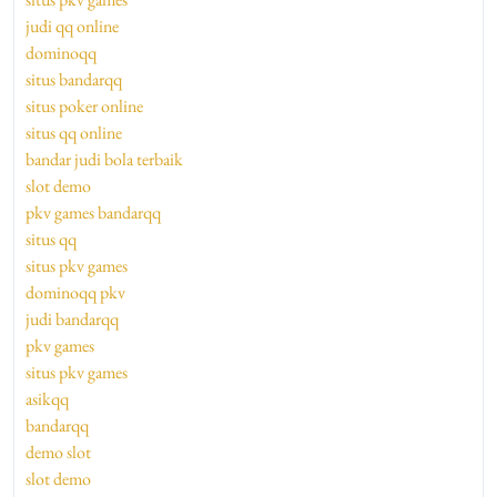
judi qq online
dominoqq
situs bandarqq
situs poker online
situs qq online
bandar judi bola terbaik
slot demo
pkv games bandarqq
situs qq
situs pkv games
dominoqq pkv
judi bandarqq
pkv games
situs pkv games
asikqq
bandarqq
demo slot
slot demo