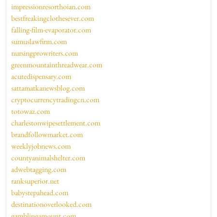
impressionresorthoian.com
bestfreakingclothesever.com
falling-film-evaporator.com
sumuslawfirm.com
nursingprowriters.com
greenmountainthreadwear.com
acutedispensary.com
sattamatkanewsblog.com
cryptocurrencytradingcn.com
totowaz.com
charlestonwipesettlement.com
brandfollowmarket.com
weeklyjobnews.com
countyanimalshelter.com
adwebtagging.com
ranksuperior.net
babystepahead.com
destinationoverlooked.com
gamblingamount.com