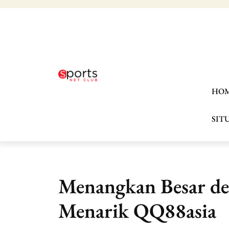
Skip
to
content
HO
SIT
Menangkan Besar de
Menarik QQ88asia