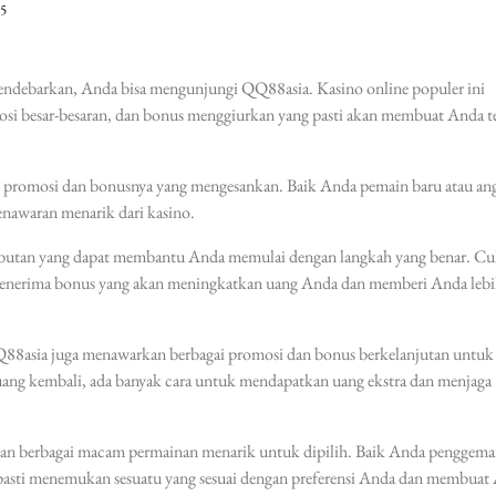
5
endebarkan, Anda bisa mengunjungi QQ88asia. Kasino online populer ini
i besar-besaran, dan bonus menggiurkan yang pasti akan membuat Anda t
ian promosi dan bonusnya yang mengesankan. Baik Anda pemain baru atau an
nawaran menarik dari kasino.
utan yang dapat membantu Anda memulai dengan langkah yang benar. C
menerima bonus yang akan meningkatkan uang Anda dan memberi Anda leb
Q88asia juga menawarkan berbagai promosi dan bonus berkelanjutan untu
 uang kembali, ada banyak cara untuk mendapatkan uang ekstra dan menjaga
n berbagai macam permainan menarik untuk dipilih. Baik Anda penggemar
 pasti menemukan sesuatu yang sesuai dengan preferensi Anda dan membuat