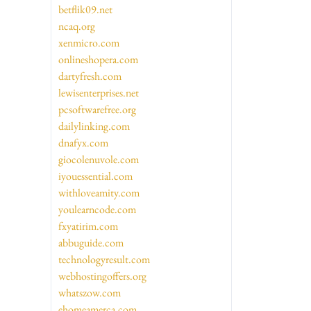
betflik09.net
ncaq.org
xenmicro.com
onlineshopera.com
dartyfresh.com
lewisenterprises.net
pcsoftwarefree.org
dailylinking.com
dnafyx.com
giocolenuvole.com
iyouessential.com
withloveamity.com
youlearncode.com
fxyatirim.com
abbuguide.com
technologyresult.com
webhostingoffers.org
whatszow.com
ehomeamerca.com