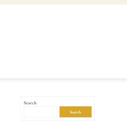
Search
Search