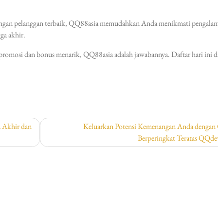
ngan pelanggan terbaik, QQ88asia memudahkan Anda menikmati pengala
ga akhir.
 promosi dan bonus menarik, QQ88asia adalah jawabannya. Daftar hari ini 
 Akhir dan
Keluarkan Potensi Kemenangan Anda dengan
Berperingkat Teratas QQd