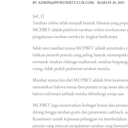
BY
ADMIN@SPORTSNETCLUB.COM
MARCH 30, 2025
[ad_1]
Taruhan online telah menjadi bentuk hiburan yang popu
MCPBET adalah platform taruhan online revolusioner 
pengalaman taruhan mereka ke tingkat berikutnya.
Salah satu manfaat utama MCPBET adalah antarmuka ya
bahkan petaruh pemula yang paling banyak menempatka
termasuk taruhan olahraga tradisional, taruhan langsun
orang, tidak peduli preferensi taruhan mereka.
Manfaat utama lain dari MCPBET adalah fitur keamanan
memastikan bahwa semua data pemain tetap aman dan ama
bahwa informasi pribadi mereka dilindungi setiap saat.
MCPBET juga menawarkan berbagai bonus dan promosi 
datang hingga taruhan gratis dan penawaran cashback,
Komitmen untuk kepuasan pelanggan ini membedakan MC
pemain yang mencari pengalaman taruhan yang bermanf