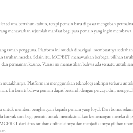
ler selama bertahun -tahun, tetapi pemain baru di pasar mengubah permaina
yang menawarkan sejumlah manfaat bagi para pemain yang ingin membawa
ng ramah pengguna. Platform ini mudah dinavigasi, membuatnya sederhan
n taruhan mereka. Selain itu, MCPBET menawarkan berbagai pilihan taruh
g, dan permainan kasino. Variasi ini memastikan bahwa ada sesuatu untuk se
 mutakhirnya. Platform ini menggunakan teknologi enkripsi terbaru untu
n. Ini berarti bahwa pemain dapat bertaruh dengan percaya diri, mengeta
untuk memberi penghargaan kepada pemain yang loyal. Dari bonus selam
 ada banyak cara bagi pemain untuk memaksimalkan kemenangan mereka di p
PBET dari situs taruhan online lainnya dan menjadikannya pilihan utam
aat.