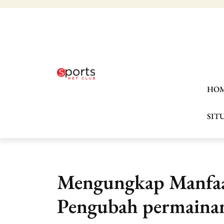
Skip
to
content
HO
SIT
Mengungkap Manfaa
Pengubah permainan