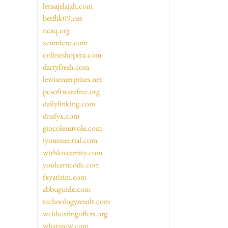
lensajelajah.com
betflik09.net
ncaq.org
xenmicro.com
onlineshopera.com
dartyfresh.com
lewisenterprises.net
pcsoftwarefree.org
dailylinking.com
dnafyx.com
giocolenuvole.com
iyouessential.com
withloveamity.com
youlearncode.com
fxyatirim.com
abbuguide.com
technologyresult.com
webhostingoffers.org
whatszow.com