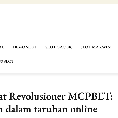
ME
DEMO SLOT
SLOT GACOR
SLOT MAXWIN
US SLOT
t Revolusioner MCPBET:
 dalam taruhan online