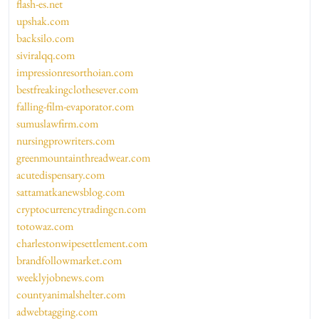
flash-es.net
upshak.com
backsilo.com
siviralqq.com
impressionresorthoian.com
bestfreakingclothesever.com
falling-film-evaporator.com
sumuslawfirm.com
nursingprowriters.com
greenmountainthreadwear.com
acutedispensary.com
sattamatkanewsblog.com
cryptocurrencytradingcn.com
totowaz.com
charlestonwipesettlement.com
brandfollowmarket.com
weeklyjobnews.com
countyanimalshelter.com
adwebtagging.com