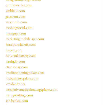
cashflowxfiles.com
kmbb10.com
getxtrem.com
weactinfo.com
meshingsocial.com
thearguer.com
marketing-mobile-app.com
floralpunchcraft.com
fiasone.com
danktankbattery.com
mealudo.com
charlie-day.com
livedirectbettingpoker.com
foxbusinessupdate.com
lovedaddy.org
integrativemedicalmassageplano.com
mrrugwashing.com
acb-bankia.com