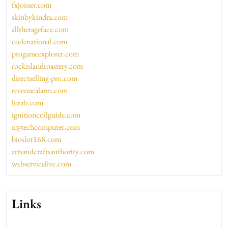
fxjoiner.com
skinbykindra.com
alltherageface.com
codenational.com
progameexplorer.com
rockislandroastery.com
directselling-pro.com
revenuealarm.com
lurab.com
ignitioncoilguide.com
mytechcomputer.com
bioslot168.com
artsandcraftsauthority.com
webservicelive.com
Links