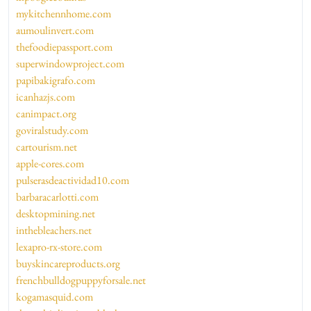
mykitchennhome.com
aumoulinvert.com
thefoodiepassport.com
superwindowproject.com
papibakigrafo.com
icanhazjs.com
canimpact.org
goviralstudy.com
cartourism.net
apple-cores.com
pulserasdeactividad10.com
barbaracarlotti.com
desktopmining.net
inthebleachers.net
lexapro-rx-store.com
buyskincareproducts.org
frenchbulldogpuppyforsale.net
kogamasquid.com