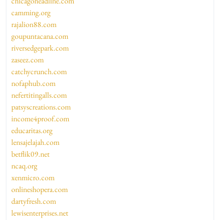
chicagoheadline.com
camming.org
rajalion88.com
goupuntacana.com
riversedgepark.com
zaseez.com
catchycrunch.com
nofaphub.com
nefertitingalls.com
patsyscreations.com
income4proof.com
educaritas.org
lensajelajah.com
betflik09.net
ncaq.org
xenmicro.com
onlineshopera.com
dartyfresh.com
lewisenterprises.net