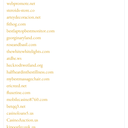
webpromote.net
steroids-store.co
arteydecoracion.net
fithog.com
bestlaptopbestmonitor.com
georginaryland.com
roseandbasil.com
thewhitewhitelights.com
atdhe.ws
heckrodtwetland.org
halfheardinthestillness.com
mybestmassagechair.com
ericreed.net
fluxetine.com
mobilecasino8760.com
betqq3.net
casinoloans5.us
CasinoAuction.us
kipooglecouk.us