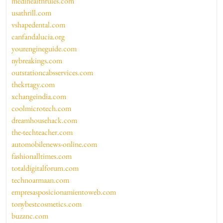
medihealthrules.com
usathrill.com
vshapedental.com
canfandalucia.org
yourengineguide.com
nybreakings.com
outstationcabsservices.com
thekrtagy.com
xchangeindia.com
coolmicrotech.com
dreamhousehack.com
the-techteacher.com
automobilenews-online.com
fashionalltimes.com
totaldigitalforum.com
technoarmaan.com
empresasposicionamientoweb.com
tonybestcosmetics.com
buzznc.com