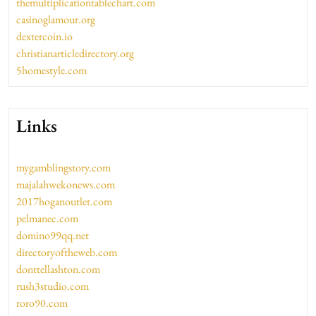
themultiplicationtablechart.com
casinoglamour.org
dextercoin.io
christianarticledirectory.org
5homestyle.com
Links
mygamblingstory.com
majalahwekonews.com
2017hoganoutlet.com
pelmanec.com
domino99qq.net
directoryoftheweb.com
donttellashton.com
rush3studio.com
roro90.com