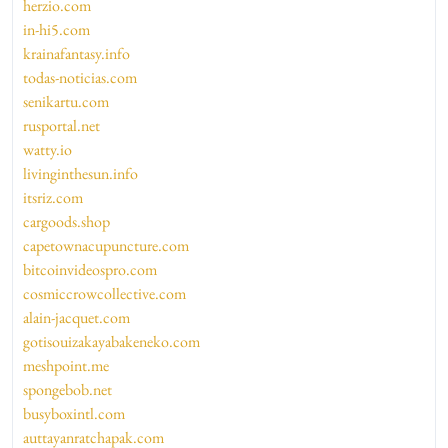
herzio.com
in-hi5.com
krainafantasy.info
todas-noticias.com
senikartu.com
rusportal.net
watty.io
livinginthesun.info
itsriz.com
cargoods.shop
capetownacupuncture.com
bitcoinvideospro.com
cosmiccrowcollective.com
alain-jacquet.com
gotisouizakayabakeneko.com
meshpoint.me
spongebob.net
busyboxintl.com
auttayanratchapak.com