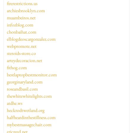
firerestrictions.us
archiesbrooklyn.com
muambeiros.net
infozblog.com
chonbaihat.com
elblogdeoscargonzalez.com
webpromote.net
steroids-store.co
arteydecoracion.net
fithog.com
bestlaptopbestmonitor.com
georginaryland.com
roseandbasil.com
thewhitewhitelights.com
atdhe.ws
heckrodtwetland.org
halfheardinthestillness.com
mybestmassagechair.com
ericreed.net