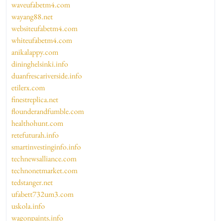
waveufabetm4.com
wayang88.net
websiteufabetm4.com
whiteufabetm4.com
anikalappy.com
dininghelsinki.info
duanfrescariverside.info
etilerx.com
finestreplica.net
flounderandfumble.com
healthohunt.com
retefuturah.info
smartinvestinginfo.info
technewsalliance.com
technonetmarket.com
tedstanger.net
ufabett732um3.com
uskola.info
wagonpaints.info