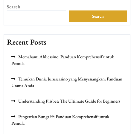
Search
Search
Recent Posts
Memahami Ahlicasino: Panduan Komprehensif untuk
Pemula
Temukan Dunia Juruscasino yang Menyenangkan: Panduan
Utama Anda
Understanding Plisbet: The Ultimate Guide for Beginners
Pengertian Bunga99: Panduan Komprehensif untuk
Pemula