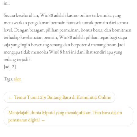
ini.
Secara keseluruhan, Win88 adalah kasino online terkemuka yang
menawarkan pengalaman bermain fantastis untuk pemain dari semua
level. Dengan beragam pilihan permainan, bonus besar, dan komitmen
terhadap keselamatan pemain, Win88 adalah pilihan tepat bagi siapa
saja yang ingin bersenang-senang dan berpotensi menang besar. Jadi
mengapa tidak mencoba Win88 hari ini dan lihat sendiri apa yang
sedang terjadi?
[ad_2]
Tags:
slot
Post
Temui Tumi123: Bintang Baru di Komunitas Online
navigation
Menjelajahi dunia Mpoid yang menakjubkan: Tren baru dalam
pemasaran digital