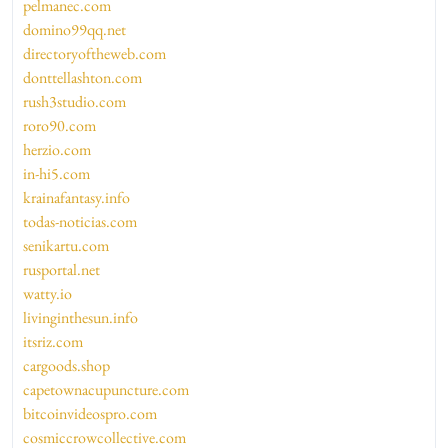
pelmanec.com
domino99qq.net
directoryoftheweb.com
donttellashton.com
rush3studio.com
roro90.com
herzio.com
in-hi5.com
krainafantasy.info
todas-noticias.com
senikartu.com
rusportal.net
watty.io
livinginthesun.info
itsriz.com
cargoods.shop
capetownacupuncture.com
bitcoinvideospro.com
cosmiccrowcollective.com