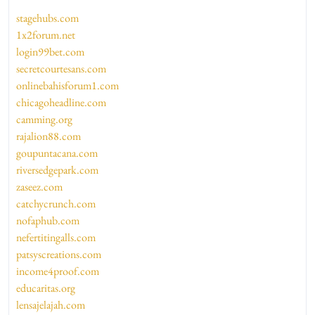
stagehubs.com
1x2forum.net
login99bet.com
secretcourtesans.com
onlinebahisforum1.com
chicagoheadline.com
camming.org
rajalion88.com
goupuntacana.com
riversedgepark.com
zaseez.com
catchycrunch.com
nofaphub.com
nefertitingalls.com
patsyscreations.com
income4proof.com
educaritas.org
lensajelajah.com