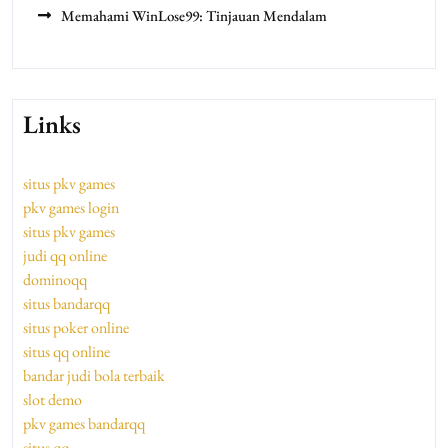
Memahami WinLose99: Tinjauan Mendalam
Links
situs pkv games
pkv games login
situs pkv games
judi qq online
dominoqq
situs bandarqq
situs poker online
situs qq online
bandar judi bola terbaik
slot demo
pkv games bandarqq
situs qq