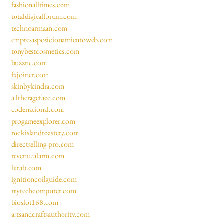
fashionalltimes.com
totaldigitalforum.com
technoarmaan.com
empresasposicionamientoweb.com
tonybestcosmetics.com
buzznc.com
fxjoiner.com
skinbykindra.com
alltherageface.com
codenational.com
progameexplorer.com
rockislandroastery.com
directselling-pro.com
revenuealarm.com
lurab.com
ignitioncoilguide.com
mytechcomputer.com
bioslot168.com
artsandcraftsauthority.com