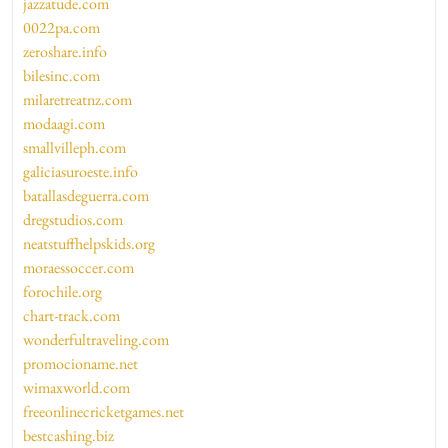
jazzatude.com
0022pa.com
zeroshare.info
bilesinc.com
milaretreatnz.com
modaagi.com
smallvilleph.com
galiciasuroeste.info
batallasdeguerra.com
dregstudios.com
neatstuffhelpskids.org
moraessoccer.com
forochile.org
chart-track.com
wonderfultraveling.com
promocioname.net
wimaxworld.com
freeonlinecricketgames.net
bestcashing.biz