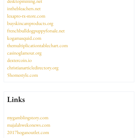
desktopmining.net
inthebleachers.net
lexapro-rx-store.com
buyskincareproducts.org
frenchbulldogpuppyforsale.net
kogamasquid.com
themultiplicationtablechart.com
casinoglamour.org
dextercoin.io
christianarticledirectory.org
5homestyle.com
Links
mygamblingstory.com
majalahwekonews.com
2017hoganoutlet.com