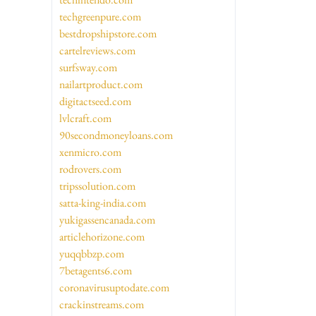
techgreenpure.com
bestdropshipstore.com
cartelreviews.com
surfsway.com
nailartproduct.com
digitactseed.com
lvlcraft.com
90secondmoneyloans.com
xenmicro.com
rodrovers.com
tripssolution.com
satta-king-india.com
yukigassencanada.com
articlehorizone.com
yuqqbbzp.com
7betagents6.com
coronavirusuptodate.com
crackinstreams.com