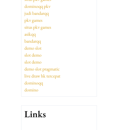
dominoqq pkv
judi bandarqq
pkv games
situs pkv games
asikqq
bandarqq
demo slot
slot demo
slot demo
demo slot pragmatic
live draw hk tercepat
dominoqq
domino
Links