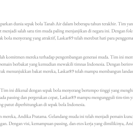
parkan dunia sepak bola Tanah Air dalam beberapa tahun terakhir. Tim ya
t menjadi salah satu tim muda paling menjanjikan di negara ini. Dengan fok
bola menyerang yang atraktif, Laskar89 telah merebut hati para penggema
adalah komitmen mereka terhadap pengembangan generasi muda. Tim ini mem
pemain berbakat yang kemudian mewakili timnas Indonesia. Dengan berinve
tuk menunjukkan bakat mereka, Laskar89 telah mampu membangun landas
. Tim ini dikenal dengan sepak bola menyerang bertempo tinggi yang mengh
 pada passing dan pergerakan cepat, Laskar89 mampu mengungguli tim-tim 
g patut diperhitungkan di sepak bola Indonesia.
en mereka, Andika Pratama. Gelandang muda ini telah menjadi pemain kunc
gan. Dengan visi, kemampuan passing, dan etos kerja yang dimilikinya, An