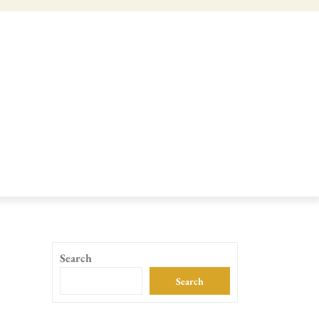
Search
Search