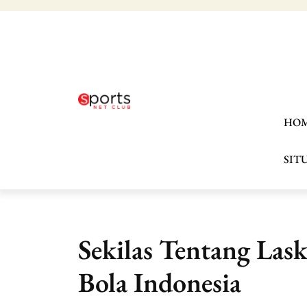
Skip
to
content
HO
SIT
Sekilas Tentang Las
Bola Indonesia