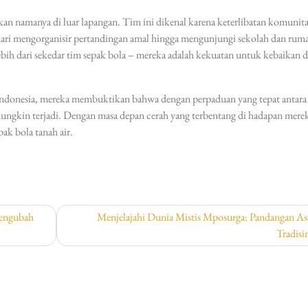
kan namanya di luar lapangan. Tim ini dikenal karena keterlibatan komunit
dari mengorganisir pertandingan amal hingga mengunjungi sekolah dan ruma
ih dari sekedar tim sepak bola – mereka adalah kekuatan untuk kebaikan d
 Indonesia, mereka membuktikan bahwa dengan perpaduan yang tepat antara
ungkin terjadi. Dengan masa depan cerah yang terbentang di hadapan mereka
ak bola tanah air.
Pengubah
Menjelajahi Dunia Mistis Mposurga: Pandangan As
Tradisi