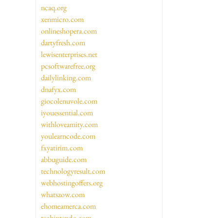
ncaq.org
xenmicro.com
onlineshopera.com
dartyfresh.com
lewisenterprises.net
pcsoftwarefree.org
dailylinking.com
dnafyx.com
giocolenuvole.com
iyouessential.com
withloveamity.com
youlearncode.com
fxyatirim.com
abbuguide.com
technologyresult.com
webhostingoffers.org
whatszow.com
ehomeamerca.com
techintendo.com