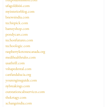
ufagold666.com
myinteriorblog.com
bnewsindia.com
techiepick.com
bamzyshop.com
pondycars.com
techonfutures.com
techoologic.com
raspberryketonescanada.org
medihealthrules.com
usathrill.com
vshapedental.com
canfandalucia.org
yourengineguide.com
nybreakings.com
outstationcabsservices.com
thekrtagy.com
xchangeindia.com