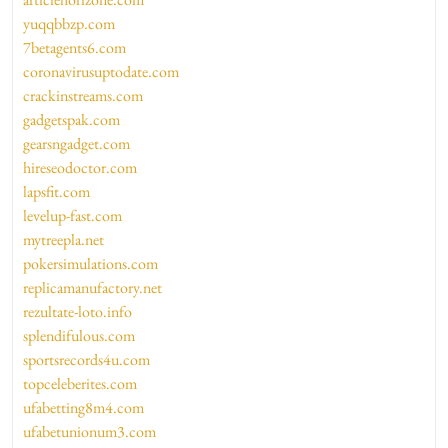
yuqqbbzp.com
7betagents6.com
coronavirusuptodate.com
crackinstreams.com
gadgetspak.com
gearsngadget.com
hireseodoctor.com
lapsfit.com
levelup-fast.com
mytreepla.net
pokersimulations.com
replicamanufactory.net
rezultate-loto.info
splendifulous.com
sportsrecords4u.com
topceleberites.com
ufabetting8m4.com
ufabetunionum3.com