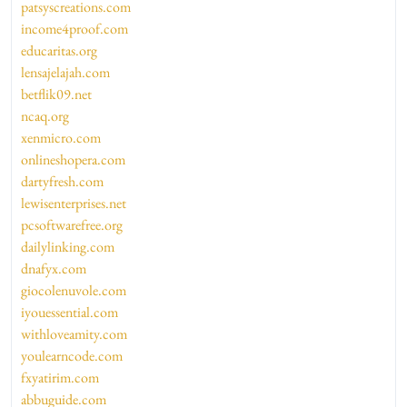
patsyscreations.com
income4proof.com
educaritas.org
lensajelajah.com
betflik09.net
ncaq.org
xenmicro.com
onlineshopera.com
dartyfresh.com
lewisenterprises.net
pcsoftwarefree.org
dailylinking.com
dnafyx.com
giocolenuvole.com
iyouessential.com
withloveamity.com
youlearncode.com
fxyatirim.com
abbuguide.com