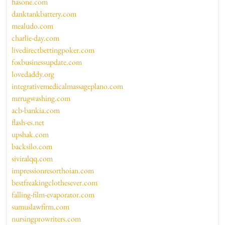
fiasone.com
danktankbattery.com
mealudo.com
charlie-day.com
livedirectbettingpoker.com
foxbusinessupdate.com
lovedaddy.org
integrativemedicalmassageplano.com
mrrugwashing.com
acb-bankia.com
flash-es.net
upshak.com
backsilo.com
siviralqq.com
impressionresorthoian.com
bestfreakingclothesever.com
falling-film-evaporator.com
sumuslawfirm.com
nursingprowriters.com