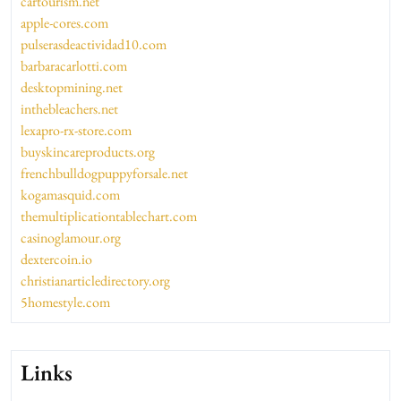
cartourism.net
apple-cores.com
pulserasdeactividad10.com
barbaracarlotti.com
desktopmining.net
inthebleachers.net
lexapro-rx-store.com
buyskincareproducts.org
frenchbulldogpuppyforsale.net
kogamasquid.com
themultiplicationtablechart.com
casinoglamour.org
dextercoin.io
christianarticledirectory.org
5homestyle.com
Links