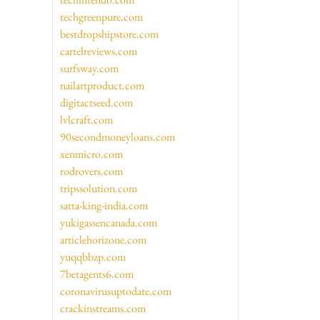
techgreenpure.com
bestdropshipstore.com
cartelreviews.com
surfsway.com
nailartproduct.com
digitactseed.com
lvlcraft.com
90secondmoneyloans.com
xenmicro.com
rodrovers.com
tripssolution.com
satta-king-india.com
yukigassencanada.com
articlehorizone.com
yuqqbbzp.com
7betagents6.com
coronavirusuptodate.com
crackinstreams.com