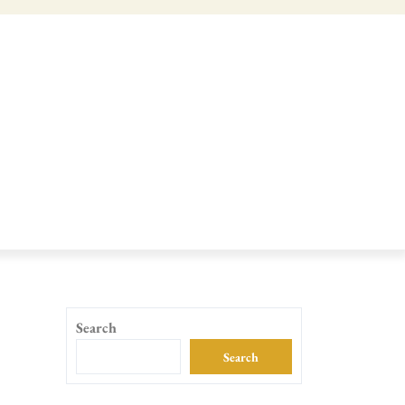
Search
Search