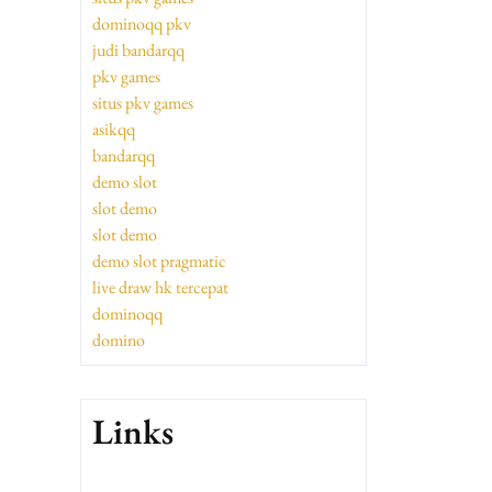
dominoqq pkv
judi bandarqq
pkv games
situs pkv games
asikqq
bandarqq
demo slot
slot demo
slot demo
demo slot pragmatic
live draw hk tercepat
dominoqq
domino
Links