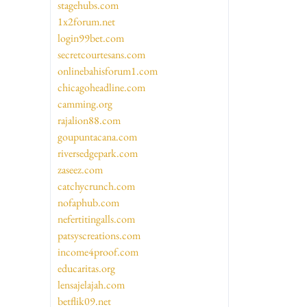
stagehubs.com
1x2forum.net
login99bet.com
secretcourtesans.com
onlinebahisforum1.com
chicagoheadline.com
camming.org
rajalion88.com
goupuntacana.com
riversedgepark.com
zaseez.com
catchycrunch.com
nofaphub.com
nefertitingalls.com
patsyscreations.com
income4proof.com
educaritas.org
lensajelajah.com
betflik09.net