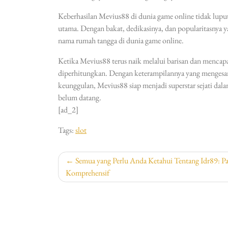
Keberhasilan Mevius88 di dunia game online tidak luput d
utama. Dengan bakat, dedikasinya, dan popularitasnya 
nama rumah tangga di dunia game online.
Ketika Mevius88 terus naik melalui barisan dan mencapai
diperhitungkan. Dengan keterampilannya yang mengesa
keunggulan, Mevius88 siap menjadi superstar sejati dala
belum datang.
[ad_2]
Tags:
slot
Post
Semua yang Perlu Anda Ketahui Tentang Idr89: P
Komprehensif
navigation