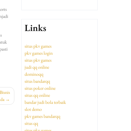
orts
njadi
Links
s
ntuk
situs pkv games
pasti
pkv games login
situs pkv games
judi qq online
dominoqq
situs bandarqq
situs poker online
Bisnis
situs qq online
nda
bandar judi bola terbaik
slot demo
pkv games bandarqq
situs qq
situs pkv games