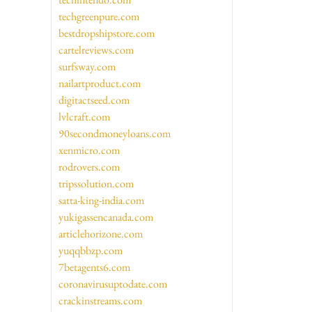
techgreenpure.com
bestdropshipstore.com
cartelreviews.com
surfsway.com
nailartproduct.com
digitactseed.com
lvlcraft.com
90secondmoneyloans.com
xenmicro.com
rodrovers.com
tripssolution.com
satta-king-india.com
yukigassencanada.com
articlehorizone.com
yuqqbbzp.com
7betagents6.com
coronavirusuptodate.com
crackinstreams.com