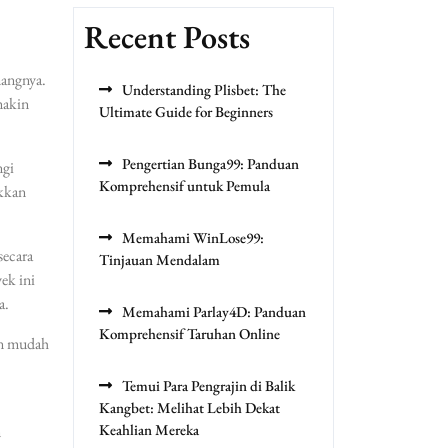
Recent Posts
nangnya.
Understanding Plisbet: The
makin
Ultimate Guide for Beginners
Pengertian Bunga99: Panduan
ngi
Komprehensif untuk Pemula
kkan
Memahami WinLose99:
secara
Tinjauan Mendalam
ek ini
a.
Memahami Parlay4D: Panduan
Komprehensif Taruhan Online
an mudah
Temui Para Pengrajin di Balik
Kangbet: Melihat Lebih Dekat
Keahlian Mereka
n