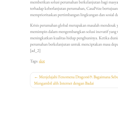
memberikan solusi perumahan berkelanjutan bagi masya
terhadap keberlanjutan perumahan, CasaPrize bertujuan
memprioritaskan pertimbangan lingkungan dan sosial d
Krisis perumahan global merupakan masalah mendesak ya
memimpin dalam mengembangkan solusi inovatif yang t
meningkatkan kualitas hidup penghuninya. Ketika dunia 
perumahan berkelanjutan untuk menciptakan masa depan
[ad_2]
Tags:
slot
Post
Menjelajahi Fenomena Dragon69: Bagaimana Se
Mengambil alih Internet dengan Badai
navigation