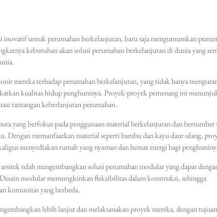
usi inovatif untuk perumahan berkelanjutan, baru saja mengumumkan peme
gkatnya kebutuhan akan solusi perumahan berkelanjutan di dunia yang se
unia.
pionir mereka terhadap perumahan berkelanjutan, yang tidak hanya mengura
katkan kualitas hidup penghuninya. Proyek-proyek pemenang ini menunju
asi tantangan keberlanjutan perumahan.
pura yang berfokus pada penggunaan material berkelanjutan dan bersumber 
. Dengan memanfaatkan material seperti bambu dan kayu daur ulang, proy
ekaligus menyediakan rumah yang nyaman dan hemat energi bagi penghuniny
im arsitek telah mengembangkan solusi perumahan modular yang dapat deng
 Desain modular memungkinkan fleksibilitas dalam konstruksi, sehingga
n komunitas yang berbeda.
engembangkan lebih lanjut dan melaksanakan proyek mereka, dengan tujua