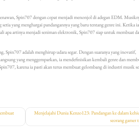
 menawan, Spin707 dengan cepat menjadi menonjol di adegan EDM. Musikny
etia yang menghargai pandangannya yang baru tentang genre ini. Ketika ia
li apa artinya menjadi seniman elektronik, Spin707 siap untuk membuat 
g, Spin707 adalah menghirup udara segar. Dengan suaranya yang inovatif,
an langsung yang menggemparkan, ia mendefinisikan kembali genre dan mem
 Spin707, karena ia pasti akan terus membuat gelombang di industri musik s
 membuat
Menjelajahi Dunia Kenzo123: Pandangan ke dalam keh
seorang gamer 