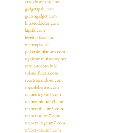
crackinstreams.com
gadgetspak.com
gearsngadget.com
hireseodoctor.com
lapsfit.com
levelup-fast.com
mytreepla.net
pokersimulations.com
replicamanufactory.net
rezultate-loto.info
splendifulous.com
sportsrecords4u.com
topceleberites.com
ufabetting8m4.com
ufabetunionum3.com
ufabetvalueum3.com
ufabetvaultm7.com
ufabetvillageum7.com
ufabetvoicem3.com