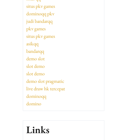
situs pkv games
dominoqq pkv
judi bandarqq
pkv games
situs pkv games
asikqq
bandarqq
demo slot
slot demo
slot demo
demo slot pragmatic
live draw hk tercepat
dominoqq
domino
Links