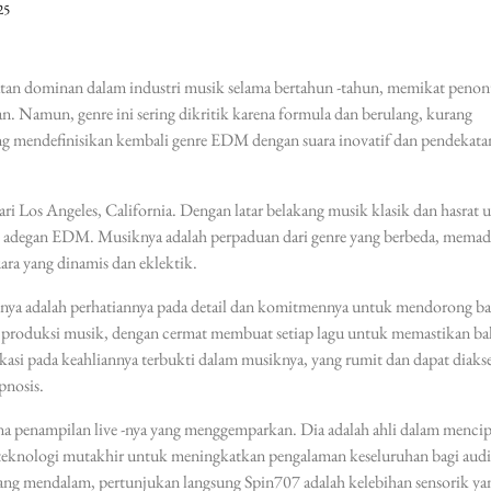
25
atan dominan dalam industri musik selama bertahun -tahun, memikat peno
 Namun, genre ini sering dikritik karena formula dan berulang, kurang
ang mendefinisikan kembali genre EDM dengan suara inovatif dan pendekata
ari Los Angeles, California. Dengan latar belakang musik klasik dan hasrat 
e adegan EDM. Musiknya adalah perpaduan dari genre yang berbeda, mema
ara yang dinamis dan eklektik.
a adalah perhatiannya pada detail dan komitmennya untuk mendorong bat
k produksi musik, dengan cermat membuat setiap lagu untuk memastikan b
kasi pada keahliannya terbukti dalam musiknya, yang rumit dan dapat diakse
pnosis.
rena penampilan live -nya yang menggemparkan. Dia adalah ahli dalam menci
teknologi mutakhir untuk meningkatkan pengalaman keseluruhan bagi audi
yang mendalam, pertunjukan langsung Spin707 adalah kelebihan sensorik ya