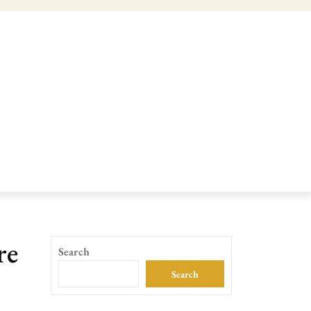
re
Search
Search