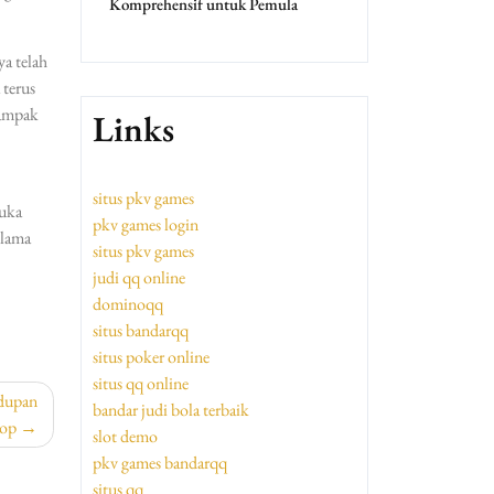
Komprehensif untuk Pemula
a telah
 terus
dampak
Links
situs pkv games
buka
pkv games login
elama
situs pkv games
judi qq online
dominoqq
situs bandarqq
situs poker online
situs qq online
idupan
bandar judi bola terbaik
top
slot demo
pkv games bandarqq
situs qq