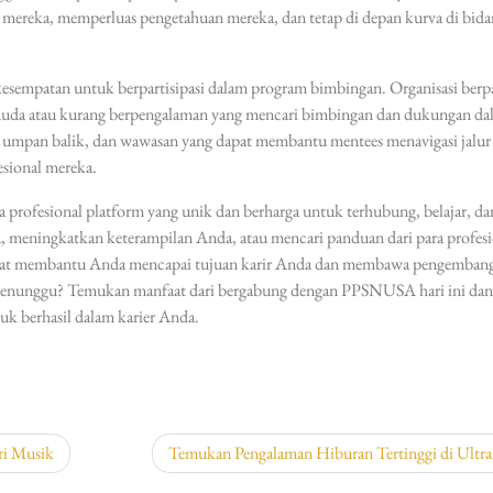
mereka, memperluas pengetahuan mereka, dan tetap di depan kurva di bid
sempatan untuk berpartisipasi dalam program bimbingan. Organisasi berp
 muda atau kurang berpengalaman yang mencari bimbingan dan dukungan da
 umpan balik, dan wawasan yang dapat membantu mentees menavigasi jalur 
esional mereka.
rofesional platform yang unik dan berharga untuk terhubung, belajar, da
meningkatkan keterampilan Anda, atau mencari panduan dari para profesi
at membantu Anda mencapai tujuan karir Anda dan membawa pengemban
a menunggu? Temukan manfaat dari bergabung dengan PPSNUSA hari ini dan
k berhasil dalam karier Anda.
ri Musik
Temukan Pengalaman Hiburan Tertinggi di Ultr