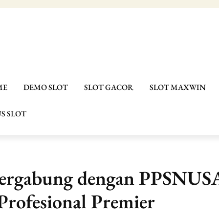
ME
DEMO SLOT
SLOT GACOR
SLOT MAXWIN
US SLOT
ergabung dengan PPSNUS
Profesional Premier