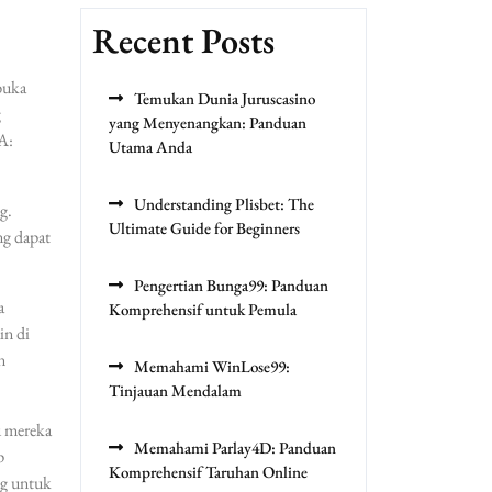
Recent Posts
buka
Temukan Dunia Juruscasino
g
yang Menyenangkan: Panduan
A:
Utama Anda
Understanding Plisbet: The
g.
Ultimate Guide for Beginners
ng dapat
Pengertian Bunga99: Panduan
a
Komprehensif untuk Pemula
in di
n
Memahami WinLose99:
Tinjauan Mendalam
u mereka
Memahami Parlay4D: Panduan
p
Komprehensif Taruhan Online
ng untuk