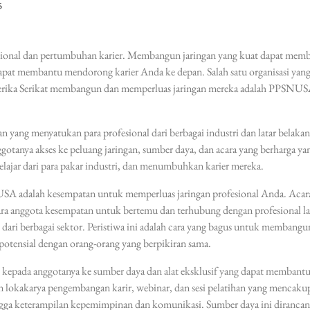
5
esional dan pertumbuhan karier. Membangun jaringan yang kuat dapat mem
dapat membantu mendorong karier Anda ke depan. Salah satu organisasi yan
merika Serikat membangun dan memperluas jaringan mereka adalah PPSNUS
 yang menyatukan para profesional dari berbagai industri dan latar belakan
tanya akses ke peluang jaringan, sumber daya, dan acara yang berharga ya
lajar dari para pakar industri, dan menumbuhkan karier mereka.
USA adalah kesempatan untuk memperluas jaringan profesional Anda. Acar
para anggota kesempatan untuk bertemu dan terhubung dengan profesional la
 dari berbagai sektor. Peristiwa ini adalah cara yang bagus untuk membangu
potensial dengan orang-orang yang berpikiran sama.
 kepada anggotanya ke sumber daya dan alat eksklusif yang dapat membant
lokakarya pengembangan karir, webinar, dan sesi pelatihan yang mencaku
ingga keterampilan kepemimpinan dan komunikasi. Sumber daya ini diranca