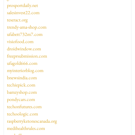
prosportdaily.net
salesinvest22.com
teseract.org
trendy-ama-shop.com
ufabett732m7.com
visiofood.com
droidwindow.com
freeprsubmission.com
ufagold666.com
myinteriorblog.com
bnewsindia.com
techiepick.com
bamzyshop.com
pondycars.com
techonfutures.com
techoologic.com
raspberryketonescanada.org
medihealthrules.com