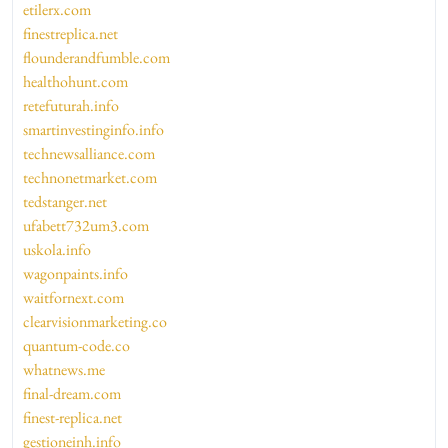
etilerx.com
finestreplica.net
flounderandfumble.com
healthohunt.com
retefuturah.info
smartinvestinginfo.info
technewsalliance.com
technonetmarket.com
tedstanger.net
ufabett732um3.com
uskola.info
wagonpaints.info
waitfornext.com
clearvisionmarketing.co
quantum-code.co
whatnews.me
final-dream.com
finest-replica.net
gestioneinh.info