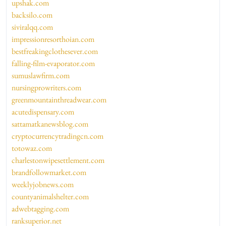
upshak.com
backsilo.com
siviralqq.com
impressionresorthoian.com
bestfreakingclothesever.com
falling-film-evaporator.com
sumuslawfirm.com
nursingprowriters.com
greenmountainthreadwear.com
acutedispensary.com
sattamatkanewsblog.com
cryptocurrencytradingcn.com
totowaz.com
charlestonwipesettlement.com
brandfollowmarket.com
weeklyjobnews.com
countyanimalshelter.com
adwebtagging.com
ranksuperior.net