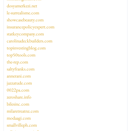
dosyamerkezi.net
le-surrealisme.com
showcasebeauty.com
insurancepolicyexpert.com
statkeycompany.com
carolinadeckbuilders.com
topinvestingblog.com
top50tools.com
the-rep.com
saltyfranks.com
annerani.com
jazzatude.com
0022pa.com
zeroshare.info
bilesinc.com
milaretreatnz.com
modaagi.com
smallvilleph.com