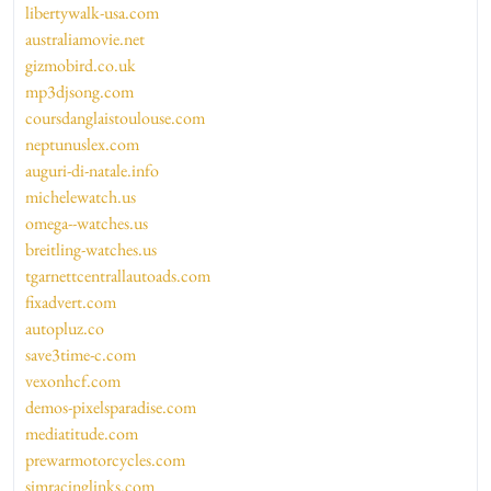
libertywalk-usa.com
australiamovie.net
gizmobird.co.uk
mp3djsong.com
coursdanglaistoulouse.com
neptunuslex.com
auguri-di-natale.info
michelewatch.us
omega--watches.us
breitling-watches.us
tgarnettcentrallautoads.com
fixadvert.com
autopluz.co
save3time-c.com
vexonhcf.com
demos-pixelsparadise.com
mediatitude.com
prewarmotorcycles.com
simracinglinks.com