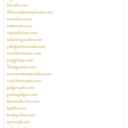
lvlcraft.com
90secondmoneyloans.com
xenmicro.com
rodrovers.com
tripssolution.com
satta-king-india.com
yukigassencanada.com
articlehorizone.com
yuqqbbzp.com
7betagents6.com
coronavirusuptodate.com
crackinstreams.com
gadgetspak.com
gearsngadget.com
hireseodoctor.com
lapsfit.com
levelup-fast.com
mytreepla.net