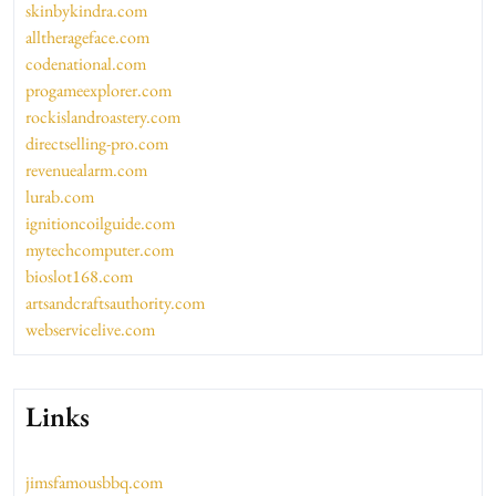
skinbykindra.com
alltherageface.com
codenational.com
progameexplorer.com
rockislandroastery.com
directselling-pro.com
revenuealarm.com
lurab.com
ignitioncoilguide.com
mytechcomputer.com
bioslot168.com
artsandcraftsauthority.com
webservicelive.com
Links
jimsfamousbbq.com