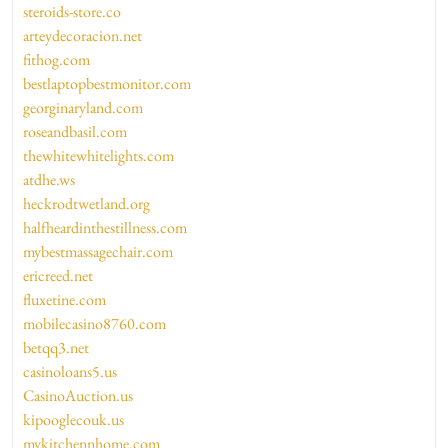
steroids-store.co
arteydecoracion.net
fithog.com
bestlaptopbestmonitor.com
georginaryland.com
roseandbasil.com
thewhitewhitelights.com
atdhe.ws
heckrodtwetland.org
halfheardinthestillness.com
mybestmassagechair.com
ericreed.net
fluxetine.com
mobilecasino8760.com
betqq3.net
casinoloans5.us
CasinoAuction.us
kipooglecouk.us
mykitchennhome.com