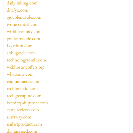
dailylinking.com
dnafyx.com
giocolenuvole.com
iyouessential.com
withloveamity.com
youlearncode.com
fxyatirim.com
abbuguide.com
technologyresult.com
webhostingoffers.org
whatszow.com
ehomeamerca.com
techintendo.com
techgreenpure.com
bestdropshipstore.com
cartelreviews.com
surfsway.com
nailartproduct.com
digitactseed.com