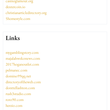
casinoglamour.org
dextercoin.io
christianarticledirectory.org
5homestyle.com
Links
mygamblingstory.com
majalahwekonews.com
2017hoganoutlet.com
pelmanec.com
domino99qq.net
directoryoftheweb.com
donttellashton.com
rush3studio.com
roro90.com
herzio.com