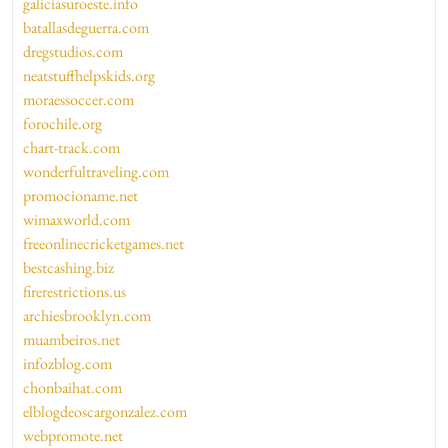
galiciasuroeste.info
batallasdeguerra.com
dregstudios.com
neatstuffhelpskids.org
moraessoccer.com
forochile.org
chart-track.com
wonderfultraveling.com
promocioname.net
wimaxworld.com
freeonlinecricketgames.net
bestcashing.biz
firerestrictions.us
archiesbrooklyn.com
muambeiros.net
infozblog.com
chonbaihat.com
elblogdeoscargonzalez.com
webpromote.net