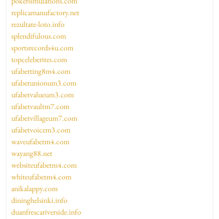
pokersimulations.com
replicamanufactory.net
rezultate-loto.info
splendifulous.com
sportsrecords4u.com
topceleberites.com
ufabetting8m4.com
ufabetunionum3.com
ufabetvalueum3.com
ufabetvaultm7.com
ufabetvillageum7.com
ufabetvoicem3.com
waveufabetm4.com
wayang88.net
websiteufabetm4.com
whiteufabetm4.com
anikalappy.com
dininghelsinki.info
duanfrescariverside.info