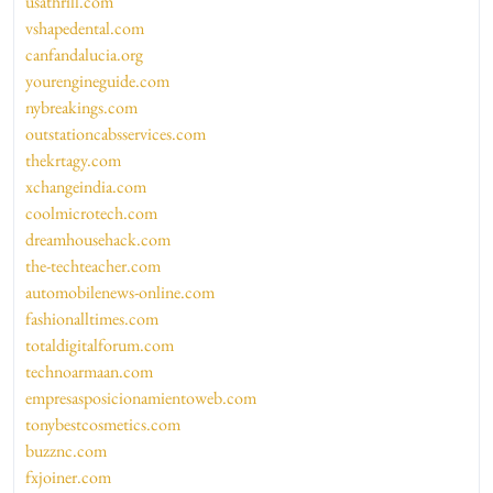
usathrill.com
vshapedental.com
canfandalucia.org
yourengineguide.com
nybreakings.com
outstationcabsservices.com
thekrtagy.com
xchangeindia.com
coolmicrotech.com
dreamhousehack.com
the-techteacher.com
automobilenews-online.com
fashionalltimes.com
totaldigitalforum.com
technoarmaan.com
empresasposicionamientoweb.com
tonybestcosmetics.com
buzznc.com
fxjoiner.com