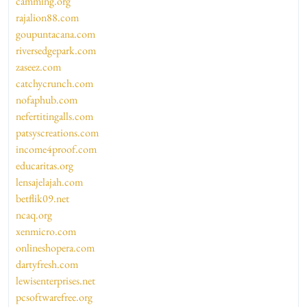
camming.org
rajalion88.com
goupuntacana.com
riversedgepark.com
zaseez.com
catchycrunch.com
nofaphub.com
nefertitingalls.com
patsyscreations.com
income4proof.com
educaritas.org
lensajelajah.com
betflik09.net
ncaq.org
xenmicro.com
onlineshopera.com
dartyfresh.com
lewisenterprises.net
pcsoftwarefree.org