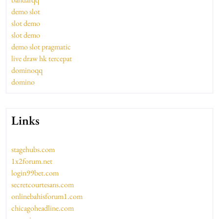
demo slot
slot demo
slot demo
demo slot pragmatic
live draw hk tercepat
dominoqq
domino
Links
stagehubs.com
1x2forum.net
login99bet.com
secretcourtesans.com
onlinebahisforum1.com
chicagoheadline.com