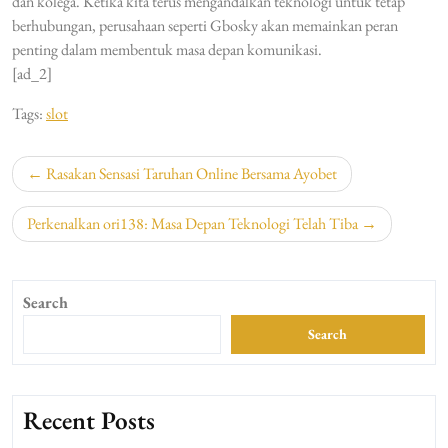
dan kolega. Ketika kita terus mengandalkan teknologi untuk tetap
berhubungan, perusahaan seperti Gbosky akan memainkan peran
penting dalam membentuk masa depan komunikasi.
[ad_2]
Tags:
slot
Post
Rasakan Sensasi Taruhan Online Bersama Ayobet
navigation
Perkenalkan ori138: Masa Depan Teknologi Telah Tiba
Search
Search
Recent Posts