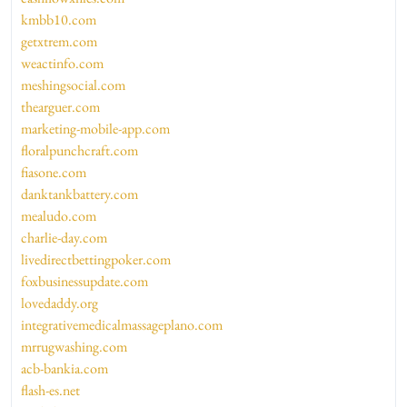
kmbb10.com
getxtrem.com
weactinfo.com
meshingsocial.com
thearguer.com
marketing-mobile-app.com
floralpunchcraft.com
fiasone.com
danktankbattery.com
mealudo.com
charlie-day.com
livedirectbettingpoker.com
foxbusinessupdate.com
lovedaddy.org
integrativemedicalmassageplano.com
mrrugwashing.com
acb-bankia.com
flash-es.net