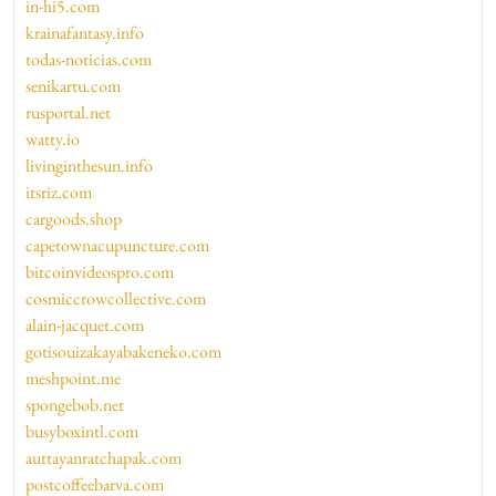
in-hi5.com
krainafantasy.info
todas-noticias.com
senikartu.com
rusportal.net
watty.io
livinginthesun.info
itsriz.com
cargoods.shop
capetownacupuncture.com
bitcoinvideospro.com
cosmiccrowcollective.com
alain-jacquet.com
gotisouizakayabakeneko.com
meshpoint.me
spongebob.net
busyboxintl.com
auttayanratchapak.com
postcoffeebarva.com