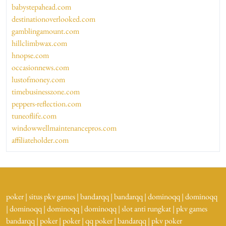
babystepahead.com
destinationoverlooked.com
gamblingamount.com
hillclimbwax.com
hnopse.com
occasionnews.com
lustofmoney.com
timebusinesszone.com
peppers-reflection.com
tuneoflife.com
windowwellmaintenancepros.com
affiliateholder.com
poker
|
situs pkv games
|
bandarqq
|
bandarqq
|
dominoqq
|
dominoqq
|
dominoqq
|
dominoqq
|
dominoqq
|
slot anti rungkat
|
pkv games
bandarqq
|
poker
|
poker
|
qq poker
|
bandarqq
|
pkv poker