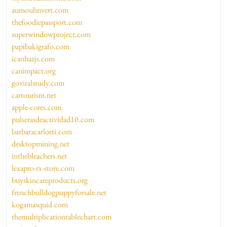
aumoulinvert.com
thefoodiepassport.com
superwindowproject.com
papibakigrafo.com
icanhazjs.com
canimpact.org
goviralstudy.com
cartourism.net
apple-cores.com
pulserasdeactividad10.com
barbaracarlotti.com
desktopmining.net
inthebleachers.net
lexapro-rx-store.com
buyskincareproducts.org
frenchbulldogpuppyforsale.net
kogamasquid.com
themultiplicationtablechart.com