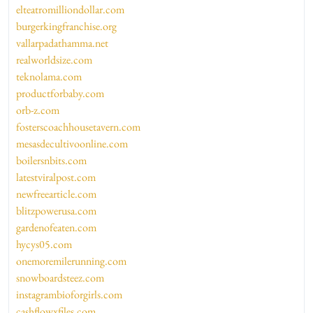
elteatromilliondollar.com
burgerkingfranchise.org
vallarpadathamma.net
realworldsize.com
teknolama.com
productforbaby.com
orb-z.com
fosterscoachhousetavern.com
mesasdecultivoonline.com
boilersnbits.com
latestviralpost.com
newfreearticle.com
blitzpowerusa.com
gardenofeaten.com
hycys05.com
onemoremilerunning.com
snowboardsteez.com
instagrambioforgirls.com
cashflowxfiles.com