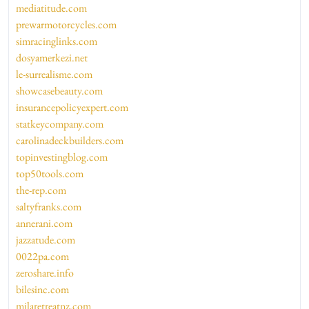
mediatitude.com
prewarmotorcycles.com
simracinglinks.com
dosyamerkezi.net
le-surrealisme.com
showcasebeauty.com
insurancepolicyexpert.com
statkeycompany.com
carolinadeckbuilders.com
topinvestingblog.com
top50tools.com
the-rep.com
saltyfranks.com
annerani.com
jazzatude.com
0022pa.com
zeroshare.info
bilesinc.com
milaretreatnz.com