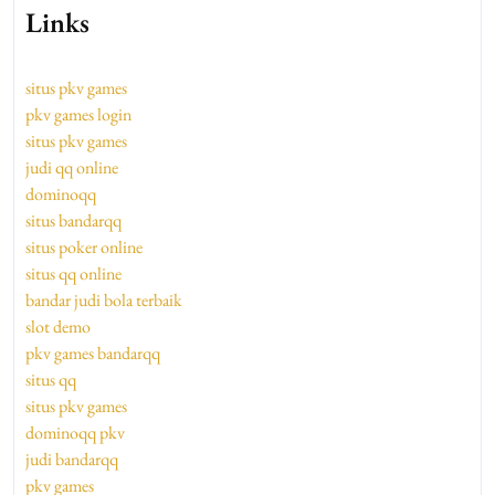
Links
situs pkv games
pkv games login
situs pkv games
judi qq online
dominoqq
situs bandarqq
situs poker online
situs qq online
bandar judi bola terbaik
slot demo
pkv games bandarqq
situs qq
situs pkv games
dominoqq pkv
judi bandarqq
pkv games