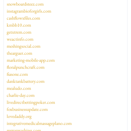
snowboardsteez.com
instagrambioforgirls.com
cashflowxfiles.com
kmbb10.com
getxtrem.com
weactinfo.com
meshingsocial.com
thearguer.com
marketing-mobile-app.com
floralpunchcraft.com
fiasone.com
danktankbattery.com
mealudo.com
charlie-day.com
livedirectbettingpoker.com
foxbusinessupdate.com
lovedaddy.org
integrativemedicalmassageplano.com
mrrugwashing.com