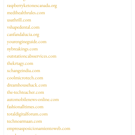
raspberryketonescanada.org
medihealthrules.com
usathrill.com
vshapedental.com
canfandalucia.org
yourengineguide.com
nybreakings.com
outstationcabsservices.com
thekrtagy.com
xchangeindia.com
coolmicrotech.com
dreamhousehack.com
the-techteacher.com
automobilenews-online.com
fashionalltimes.com
totaldigitalforum.com
technoarmaan.com
empresasposicionamientoweb.com