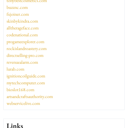
tonybestcosmetics.com
buzznc.com
fxjoiner.com
skinbykindra.com
alltherageface.com
codenational.com
progameexplorer.com
rockislandroastery.com
directselling-pro.com
revenuealarm.com
lurab.com
ignitioncoilguide.com
mytechcomputer.com
bioslot168.com
artsandcraftsauthority.com
webservicelive.com
Links