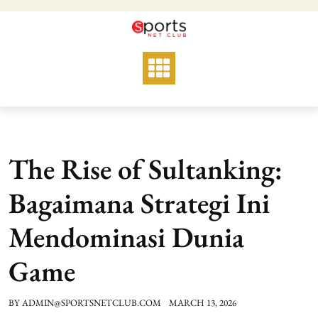
Skip
to
content
The Rise of Sultanking:
Bagaimana Strategi Ini
Mendominasi Dunia
Game
BY
ADMIN@SPORTSNETCLUB.COM
MARCH 13, 2026