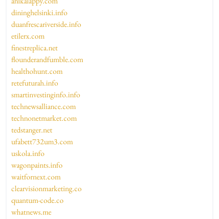
anikalappy.com
dininghelsinki.info
duanfrescariverside.info
etilerx.com
finestreplica.net
flounderandfumble.com
healthohunt.com
retefuturah.info
smartinvestinginfo.info
technewsalliance.com
technonetmarket.com
tedstanger.net
ufabett732um3.com
uskola.info
wagonpaints.info
waitfornext.com
clearvisionmarketing.co
quantum-code.co
whatnews.me